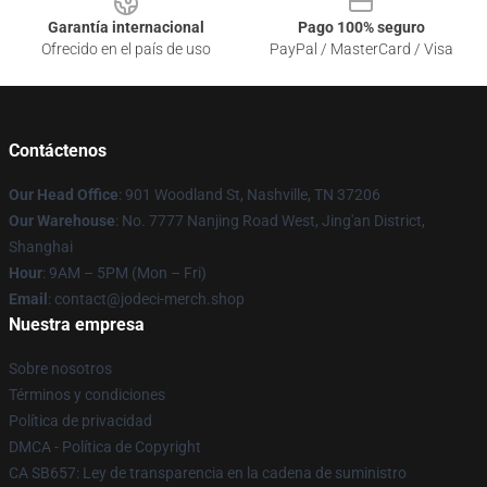
Garantía internacional
Pago 100% seguro
Ofrecido en el país de uso
PayPal / MasterCard / Visa
Contáctenos
Our Head Office
: 901 Woodland St, Nashville, TN 37206
Our Warehouse
: No. 7777 Nanjing Road West, Jing'an District,
Shanghai
Hour
: 9AM – 5PM (Mon – Fri)
Email
: contact@jodeci-merch.shop
Nuestra empresa
Sobre nosotros
Términos y condiciones
Política de privacidad
DMCA - Política de Copyright
CA SB657: Ley de transparencia en la cadena de suministro