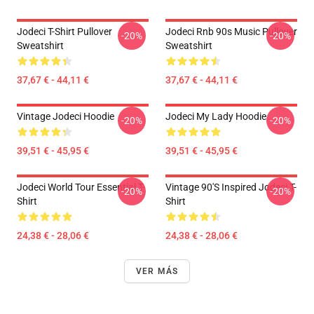
Jodeci T-Shirt Pullover
Jodeci Rnb 90s Music Pullover
-20%
-20%
Sweatshirt
Sweatshirt
37,67 € - 44,11 €
37,67 € - 44,11 €
Vintage Jodeci Hoodie
Jodeci My Lady Hoodie
-20%
-20%
39,51 € - 45,95 €
39,51 € - 45,95 €
Jodeci World Tour Essential T-
Vintage 90's Inspired Jodeci T-
-20%
-20%
Shirt
Shirt
24,38 € - 28,06 €
24,38 € - 28,06 €
VER MÁS