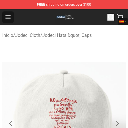
FREE
shipping on orders over $100
Jodeci Shop - Official Jodeci Merchandise Store
Open menu
Inicio
/
Jodeci Cloth
/
Jodeci Hats &quot; Caps