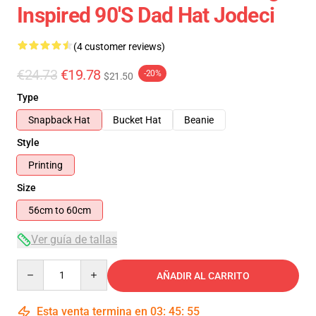
Inspired 90's Dad Hat Jodeci
(4 customer reviews)
€24.73
€19.78
-20%
$21.50
Type
Snapback Hat
Bucket Hat
Beanie
Style
Printing
Size
56cm to 60cm
Ver guía de tallas
Quantity
AÑADIR AL CARRITO
Esta venta termina en
03
:
45
:
54