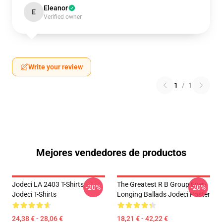
Eleanor
E
Verified owner
Write your review
1
/
1
Mejores vendedores de productos
Jodeci LA 2403 T-Shirts
The Greatest R B Group Ever
-20%
-20%
Jodeci T-Shirts
Longing Ballads Jodeci Poster
24,38 € - 28,06 €
18,21 € - 42,22 €