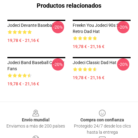
Productos relacionados
Jodeci Devante Baseball Cap
Freekn You Jodeci 90s Style
-20%
-20%
Retro Dad Hat
19,78 € - 21,16 €
19,78 € - 21,16 €
Jodeci Band Baseball Cap For
Jodeci Classic Dad Hat
-20%
-20%
Fans
19,78 € - 21,16 €
19,78 € - 21,16 €
Footer
Envío mundial
Compra con confianza
Enviamos a más de 200 países
Protegido 24/7 desde los clics
hasta la entrega