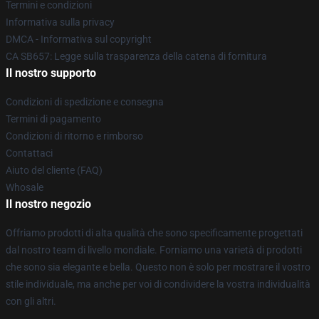
Termini e condizioni
Informativa sulla privacy
DMCA - Informativa sul copyright
CA SB657: Legge sulla trasparenza della catena di fornitura
Il nostro supporto
Condizioni di spedizione e consegna
Termini di pagamento
Condizioni di ritorno e rimborso
Contattaci
Aiuto del cliente (FAQ)
Whosale
Il nostro negozio
Offriamo prodotti di alta qualità che sono specificamente progettati
dal nostro team di livello mondiale. Forniamo una varietà di prodotti
che sono sia elegante e bella. Questo non è solo per mostrare il vostro
stile individuale, ma anche per voi di condividere la vostra individualità
con gli altri.