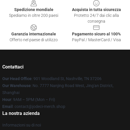
Spedizione mondiale
Acquista in tutta sicurezza
Spediamo in oltre 200 paesi
Protetto 24/7 dai clic alla
consegna
Garanzia internazionale
Pagamento sicuro al 100%
Offerto nel paese di utilizzo
PayPal / MasterCard / Visa
Contattaci
Our Head Office
: 901 Woodland St, Nashville, TN 37206
Our Warehouse
: No. 7777 Nanjing Road West, Jing'an District,
Shanghai
Hour
: 9AM – 5PM (Mon – Fri)
Email
: contact@jodeci-merch.shop
La nostra azienda
Informazioni su di noi