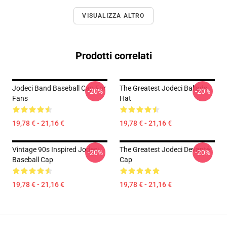
VISUALIZZA ALTRO
Prodotti correlati
Jodeci Band Baseball Cap For
The Greatest Jodeci Ballads
-20%
-20%
Fans
Hat
19,78 € - 21,16 €
19,78 € - 21,16 €
Vintage 90s Inspired Jodeci
The Greatest Jodeci Devanté
-20%
-20%
Baseball Cap
Cap
19,78 € - 21,16 €
19,78 € - 21,16 €
Footer