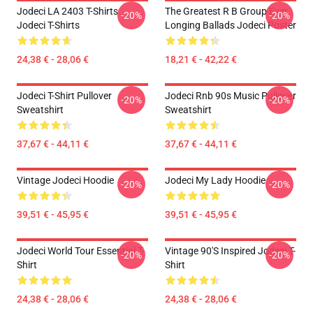
Jodeci LA 2403 T-Shirts
The Greatest R B Group Ever
-20%
-20%
Jodeci T-Shirts
Longing Ballads Jodeci Poster
24,38 € - 28,06 €
18,21 € - 42,22 €
Jodeci T-Shirt Pullover
Jodeci Rnb 90s Music Pullover
-20%
-20%
Sweatshirt
Sweatshirt
37,67 € - 44,11 €
37,67 € - 44,11 €
Vintage Jodeci Hoodie
Jodeci My Lady Hoodie
-20%
-20%
39,51 € - 45,95 €
39,51 € - 45,95 €
Jodeci World Tour Essential T-
Vintage 90's Inspired Jodeci T-
-20%
-20%
Shirt
Shirt
24,38 € - 28,06 €
24,38 € - 28,06 €