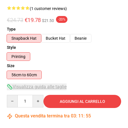
(1 customer reviews)
€24.73
€19.78
-20%
$21.50
Type
Snapback Hat
Bucket Hat
Beanie
Style
Printing
Size
56cm to 60cm
Visualizza guida alle taglie
Quantity
AGGIUNGI AL CARRELLO
Questa vendita termina tra
03
:
11
:
54