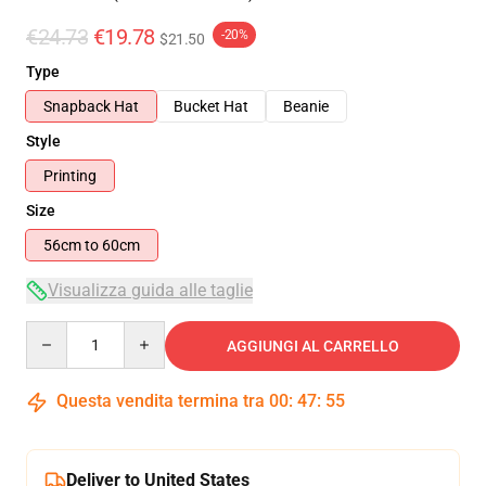
€24.73
€19.78
-20%
$21.50
Type
Snapback Hat
Bucket Hat
Beanie
Style
Printing
Size
56cm to 60cm
Visualizza guida alle taglie
Quantity
AGGIUNGI AL CARRELLO
Questa vendita termina tra
00
:
47
:
54
Deliver to United States