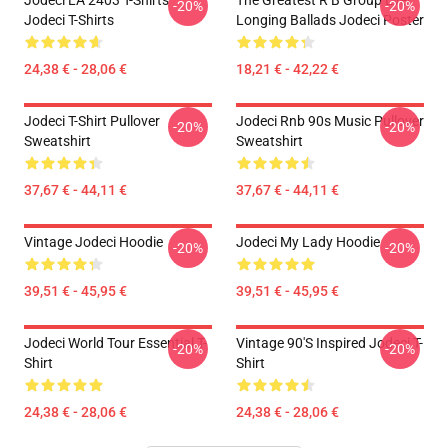
Jodeci LA 2403 T-Shirts
The Greatest R B Group Ever
-20%
-20%
Jodeci T-Shirts
Longing Ballads Jodeci Poster
24,38 € - 28,06 €
18,21 € - 42,22 €
Jodeci T-Shirt Pullover
Jodeci Rnb 90s Music Pullover
-20%
-20%
Sweatshirt
Sweatshirt
37,67 € - 44,11 €
37,67 € - 44,11 €
Vintage Jodeci Hoodie
Jodeci My Lady Hoodie
-20%
-20%
39,51 € - 45,95 €
39,51 € - 45,95 €
Jodeci World Tour Essential T-
Vintage 90's Inspired Jodeci T-
-20%
-20%
Shirt
Shirt
24,38 € - 28,06 €
24,38 € - 28,06 €