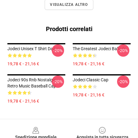
VISUALIZZA ALTRO
Prodotti correlati
Jodeci Unisex T Shirt Dad Hat
The Greatest Jodeci Ballads
-20%
-20%
19,78 € - 21,16 €
19,78 € - 21,16 €
Jodeci 90s Rnb Nostalgia
Jodeci Classic Cap
-20%
-20%
Retro Music Baseball Cap
19,78 € - 21,16 €
19,78 € - 21,16 €
Footer
Spedizione mondiale
Acquista in tutta sicurezza