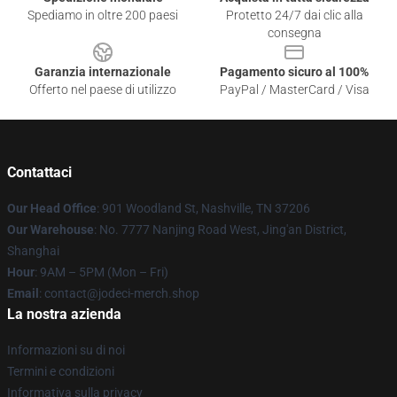
Spediamo in oltre 200 paesi
Protetto 24/7 dai clic alla
consegna
Garanzia internazionale
Pagamento sicuro al 100%
Offerto nel paese di utilizzo
PayPal / MasterCard / Visa
Contattaci
Our Head Office
: 901 Woodland St, Nashville, TN 37206
Our Warehouse
: No. 7777 Nanjing Road West, Jing'an District,
Shanghai
Hour
: 9AM – 5PM (Mon – Fri)
Email
: contact@jodeci-merch.shop
La nostra azienda
Informazioni su di noi
Termini e condizioni
Informativa sulla privacy