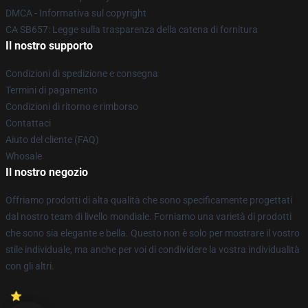
DMCA - Informativa sul copyright
CA SB657: Legge sulla trasparenza della catena di fornitura
Il nostro supporto
Condizioni di spedizione e consegna
Termini di pagamento
Condizioni di ritorno e rimborso
Contattaci
Aiuto del cliente (FAQ)
Whosale
Il nostro negozio
Offriamo prodotti di alta qualità che sono specificamente progettati
dal nostro team di livello mondiale. Forniamo una varietà di prodotti
che sono sia elegante e bella. Questo non è solo per mostrare il vostro
stile individuale, ma anche per voi di condividere la vostra individualità
con gli altri.