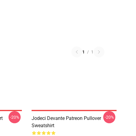
1
/
1
-20%
-20%
rt
Jodeci Devante Patreon Pullover
Sweatshirt