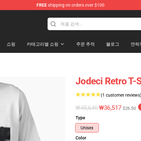
FREE
shipping on orders over $100
쇼핑
카테고리별 쇼핑
주문 추적
블로그
연락
Jodeci Retro T-S
(1 customer reviews
₩45,646
₩36,517
$26.50
Type
Unisex
Color