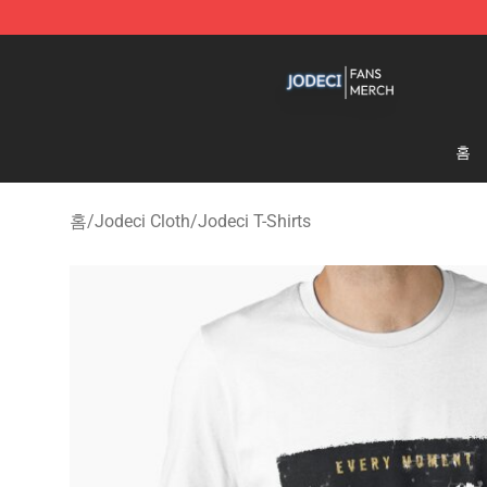
Jodeci Shop - Official Jodeci Merchandise Store
홈
홈
/
Jodeci Cloth
/
Jodeci T-Shirts