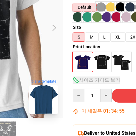
Default
Size
S
M
L
XL
2X
Print Location
사이즈 가이드 보기
blank template
Quantity
이 세일은
01
:
34
:
54
Deliver to United States