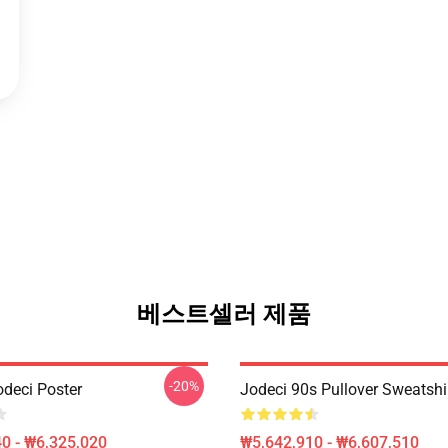
베스트셀러 제품
-20%
odeci Poster
Jodeci 90s Pullover Sweatshi
0 - ₩6,325,020
₩5,642,910 - ₩6,607,510