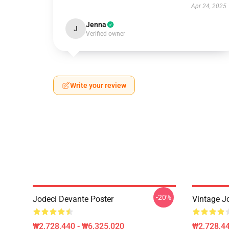
Apr 24, 2025
Jenna
J
Verified owner
Write your review
-20%
Jodeci Devante Poster
Vintage J
₩2,728,440 - ₩6,325,020
₩2,728,44