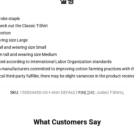
설명
robe staple
check out the Classic T-Shirt
cotton
ring size Large
ll and wearing size Small
m tall and wearing size Medium
uated according to International Labor Organization standards
m manufacturers committed to improving cotton farming practices with the
al third-party fulfiller, there may be slight variances in the product receiv
SKU
:
150834450-US-t-shirt-DEFAULT
카테고리
:
Jodeci T-Shirts
,
What Customers Say