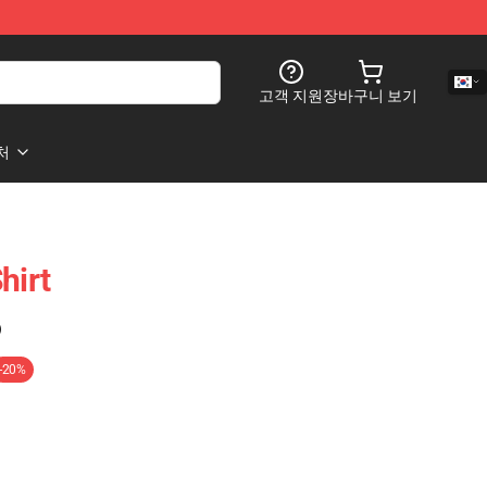
고객 지원
장바구니 보기
처
hirt
)
-20%