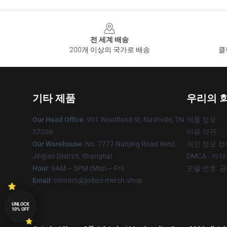
Footer
전 세계 배송
200개 이상의 국가로 배송
클
기타 제품
우리의 
Our Head Office
: 901 Woodland St, Nashville, TN
제품 정보
37206
이용 약관
Our Warehouse
: No. 7777 Nanjing Road West,
개인 정보 정
Jing'an District, Shanghai
DMCA - 저
Hour
: 9AM – 5PM (Mon – Fri)
모델 번호: 
Email
: contact@jodeci-merch.shop
UNLOCK
10% OFF