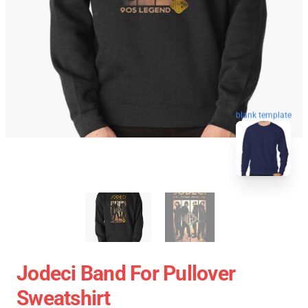
blank template
Jodeci Band For Pullover
Sweatshirt