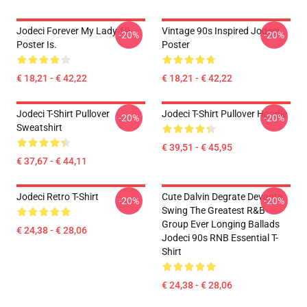
Jodeci Forever My Lady 19
Vintage 90s Inspired Jodeci
-20%
-20%
Poster Is.
Poster
€ 18,21 - € 42,22
€ 18,21 - € 42,22
Jodeci T-Shirt Pullover
Jodeci T-Shirt Pullover Hoodie
-20%
-20%
Sweatshirt
€ 39,51 - € 45,95
€ 37,67 - € 44,11
Jodeci Retro T-Shirt
Cute Dalvin Degrate Devante
-20%
-20%
Swing The Greatest R&B
Group Ever Longing Ballads
€ 24,38 - € 28,06
Jodeci 90s RNB Essential T-
Shirt
€ 24,38 - € 28,06