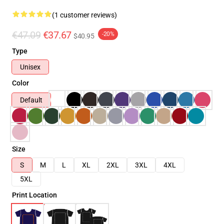
(1 customer reviews)
€47.09
€37.67
-20%
$40.95
Type
Unisex
Color
Default
Size
S
M
L
XL
2XL
3XL
4XL
5XL
Print Location