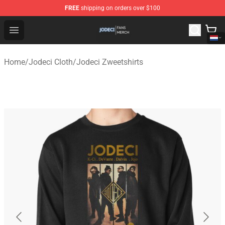
FREE
shipping on orders over $100
Jodeci Shop - Official Jodeci Merchandise Store
Open menu
Home
/
Jodeci Cloth
/
Jodeci Zweetshirts