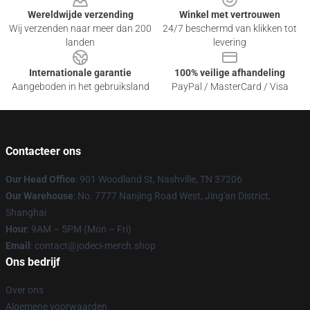
Wereldwijde verzending
Winkel met vertrouwen
Wij verzenden naar meer dan 200
24/7 beschermd van klikken tot
landen
levering
Internationale garantie
100% veilige afhandeling
Aangeboden in het gebruiksland
PayPal / MasterCard / Visa
Contacteer ons
Our Head Office
: 901 Woodland St, Nashville, TN 37206
Our Warehouse
: No. 7777 Nanjing Road West, Jing'an District,
Shanghai
Hour
: 9AM – 5PM (Mon – Fri)
Email
: contact@jodeci-merch.shop
Ons bedrijf
Over ons
Algemene voorwaarden