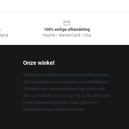
e
100% veilige afhandeling
sland
PayPal / MasterCard / Visa
Onze winkel
Wij bieden hoogwaardige producten die speciaal
zijn ontworpen door ons team van wereldklasse.
Wij bieden een verscheidenheid aan producten
die zowel stijlvol en mooi zijn. Dit is niet alleen om
je individuele stijl te tonen, maar ook om je
individualiteit met anderen te delen.