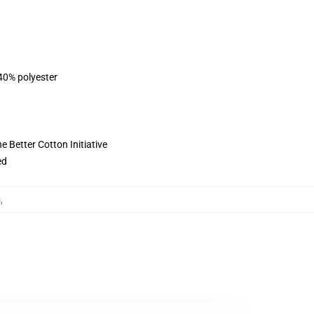
 40% polyester
 Better Cotton Initiative
ed
s
,