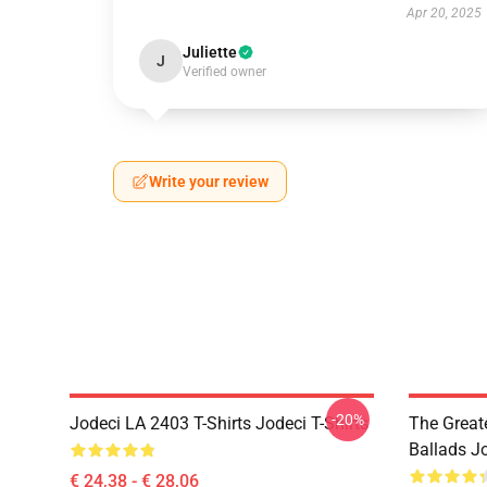
Apr 20, 2025
Juliette
J
Verified owner
Write your review
-20%
Jodeci LA 2403 T-Shirts Jodeci T-Shirts
The Great
Ballads J
€ 24,38 - € 28,06