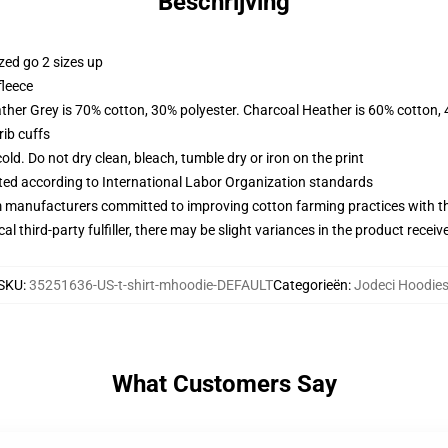
Beschrijving
zed go 2 sizes up
fleece
ather Grey is 70% cotton, 30% polyester. Charcoal Heather is 60% cotton,
ib cuffs
d. Do not dry clean, bleach, tumble dry or iron on the print
uated according to International Labor Organization standards
m manufacturers committed to improving cotton farming practices with the
al third-party fulfiller, there may be slight variances in the product receiv
SKU
:
35251636-US-t-shirt-mhoodie-DEFAULT
Categorieën
:
Jodeci Hoodie
What Customers Say