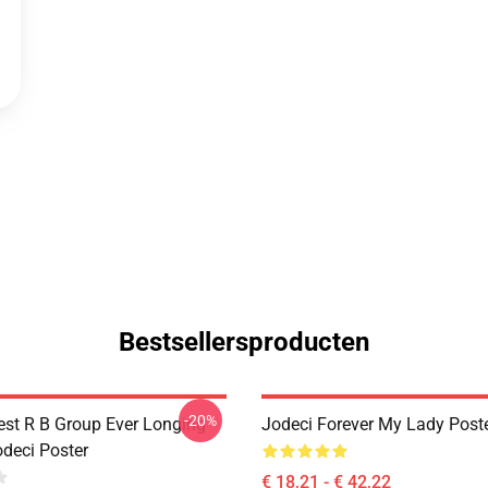
Bestsellersproducten
-20%
est R B Group Ever Longing
Jodeci Forever My Lady Post
odeci Poster
€ 18,21 - € 42,22