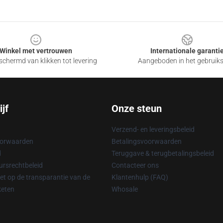
Winkel met vertrouwen
Internationale garanti
chermd van klikken tot levering
Aangeboden in het gebruik
jf
Onze steun
Verzend- en leveringsbeleid
oorwaarden
Betalingsvoorwaarden
d
Teruggave & terugbetalingsbeleid
rsrechtbeleid
Contacteer ons
t op de transparantie van de
Klantenhulp (FAQ)
keten
Whosale