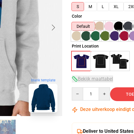
S
M
L
XL
2X
Color
Default
Print Location
Bekijk maattabel
blank template
Quantity
TOE
Deze uitverkoop eindigt 
Deliver to United States