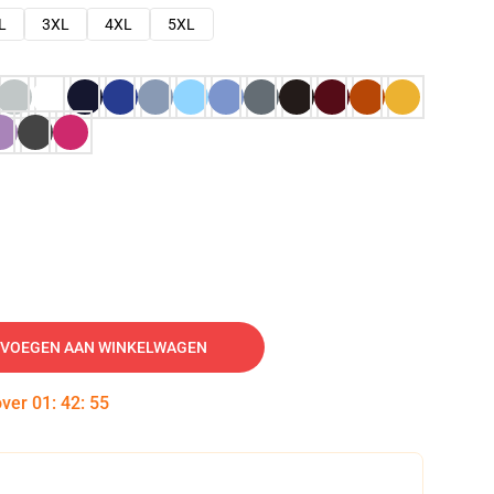
L
3XL
4XL
5XL
VOEGEN AAN WINKELWAGEN
over
01
:
42
:
54