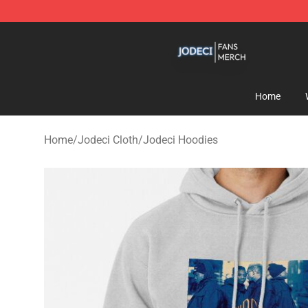
Jodeci Shop - Official Jodeci Merchandise Store
Home
Home
/
Jodeci Cloth
/
Jodeci Hoodies