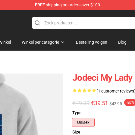
FREE
shipping on orders over $100
Winkel
Winkel per categorie
Bestelling volgen
Blog
Jodeci My Lady
(1 customer reviews
€49.39
€39.51
-20%
$42.95
Type
Unisex
Size