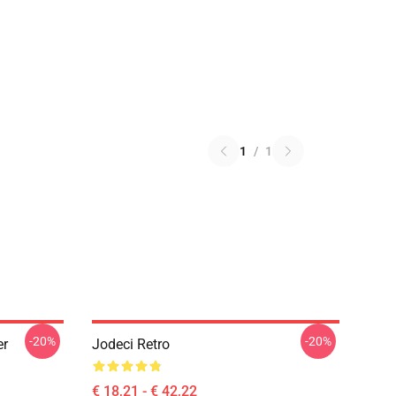
1
/
1
-20%
-20%
er
Jodeci Retro
€ 18,21 - € 42,22