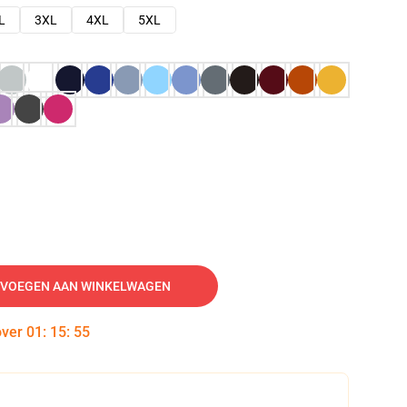
L
3XL
4XL
5XL
VOEGEN AAN WINKELWAGEN
over
01
:
15
:
54