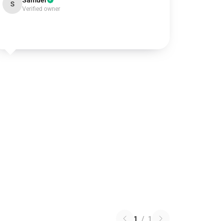
Samuel
S
Verified owner
1
/
1