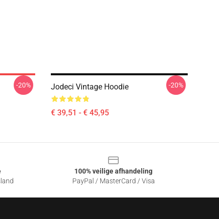
-20%
-20%
Jodeci Vintage Hoodie
€ 39,51 - € 45,95
e
100% veilige afhandeling
sland
PayPal / MasterCard / Visa