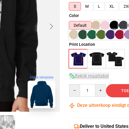
S
M
L
XL
2X
Color
Default
Print Location
Bekijk maattabel
blank template
Quantity
TOE
Deze uitverkoop eindigt 
Deliver to United States