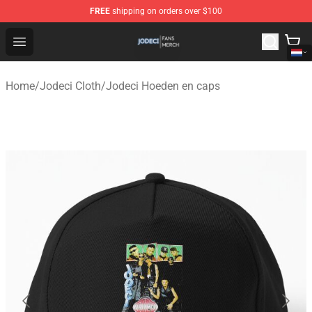
FREE
shipping on orders over $100
Jodeci Shop - Official Jodeci Merchandise Store
Open menu
Home
/
Jodeci Cloth
/
Jodeci Hoeden en caps