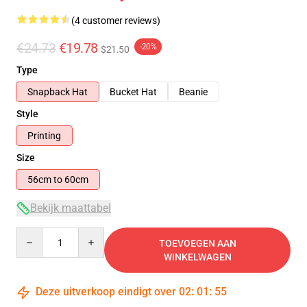
(4 customer reviews)
€24.73
€19.78
-20%
$21.50
Type
Snapback Hat
Bucket Hat
Beanie
Style
Printing
Size
56cm to 60cm
Bekijk maattabel
Quantity
TOEVOEGEN AAN
WINKELWAGEN
Deze uitverkoop eindigt over
02
:
01
:
55