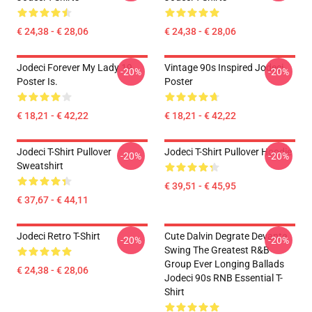
€ 24,38 - € 28,06
€ 24,38 - € 28,06
Jodeci Forever My Lady 19
Vintage 90s Inspired Jodeci
-20%
-20%
Poster Is.
Poster
€ 18,21 - € 42,22
€ 18,21 - € 42,22
Jodeci T-Shirt Pullover
Jodeci T-Shirt Pullover Hoodie
-20%
-20%
Sweatshirt
€ 39,51 - € 45,95
€ 37,67 - € 44,11
Jodeci Retro T-Shirt
Cute Dalvin Degrate Devante
-20%
-20%
Swing The Greatest R&B
Group Ever Longing Ballads
€ 24,38 - € 28,06
Jodeci 90s RNB Essential T-
Shirt