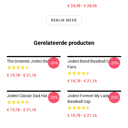
€ 24,38 - € 28,06
BEKIJK MEER
Gerelateerde producten
The Greatest Jodeci Ballads
Jodeci Band Baseball Cap For
-20%
-20%
Fans
€ 19,78 - € 21,16
€ 19,78 - € 21,16
Jodeci Classic Dad Hat
Jodeci Forever My Lady
-20%
-20%
Baseball Cap
€ 19,78 - € 21,16
€ 19,78 - € 21,16