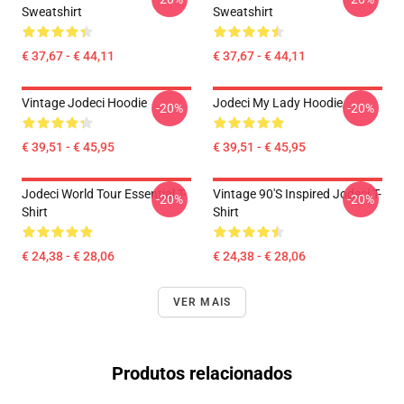
Sweatshirt
Sweatshirt
€ 37,67 - € 44,11
€ 37,67 - € 44,11
Vintage Jodeci Hoodie
Jodeci My Lady Hoodie
-20%
-20%
€ 39,51 - € 45,95
€ 39,51 - € 45,95
Jodeci World Tour Essential T-
Vintage 90's Inspired Jodeci T-
-20%
-20%
Shirt
Shirt
€ 24,38 - € 28,06
€ 24,38 - € 28,06
VER MAIS
Produtos relacionados