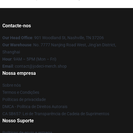
Contacte-nos
Our Head Office
: 901 Woodland St, Nashville, TN 37206
Our Warehouse
: No. 7777 Nanjing Road West, Jing'an District,
Shanghai
Hour
: 9AM – 5PM (Mon – Fri)
Email
: contact@jodeci-merch.shop
Nossa empresa
Sobre nós
Termos e Condições
Políticas de privacidade
DMCA - Política de Direitos Autorais
CA SB657: Lei de Transparência de Cadeia de Suprimentos
Nosso Suporte
Políticas de envio e entrega