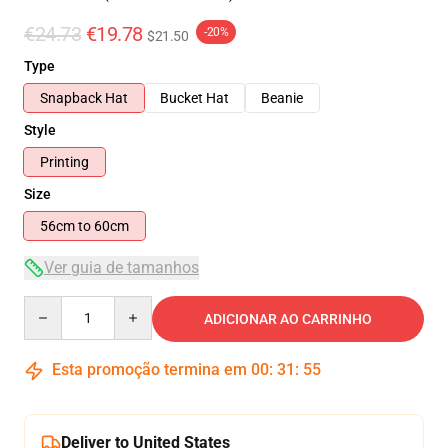
€24.73
€19.78
-20%
$21.50
Type
Snapback Hat
Bucket Hat
Beanie
Style
Printing
Size
56cm to 60cm
Ver guia de tamanhos
Quantity
ADICIONAR AO CARRINHO
Esta promoção termina em
00
:
31
:
54
Deliver to United States