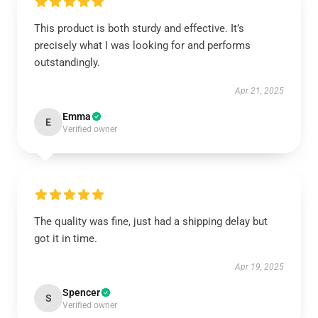
This product is both sturdy and effective. It’s
precisely what I was looking for and performs
outstandingly.
Apr 21, 2025
Emma
E
Verified owner
The quality was fine, just had a shipping delay but
got it in time.
Apr 19, 2025
Spencer
S
Verified owner