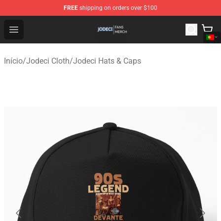
FREE
shipping on orders over $100
Jodeci Shop - Official Jodeci Merchandise Store
Open menu
Início
/
Jodeci Cloth
/
Jodeci Hats & Caps