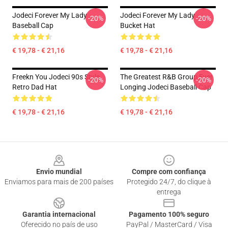
Jodeci Forever My Lady
Jodeci Forever My Lady
-20%
-20%
Baseball Cap
Bucket Hat
€ 19,78 - € 21,16
€ 19,78 - € 21,16
Freekn You Jodeci 90s Style
The Greatest R&B Group Ever
-20%
-20%
Retro Dad Hat
Longing Jodeci Baseball Cap
€ 19,78 - € 21,16
€ 19,78 - € 21,16
Footer
Envio mundial
Compre com confiança
Enviamos para mais de 200 países
Protegido 24/7, do clique à
entrega
Garantia internacional
Pagamento 100% seguro
Oferecido no país de uso
PayPal / MasterCard / Visa