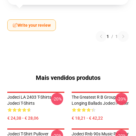
Write your review
1
/
1
Mais vendidos produtos
Jodeci LA 2403 T-Shirts
The Greatest R B Group Ever
-20%
-20%
Jodeci T-Shirts
Longing Ballads Jodeci Poster
€ 24,38 - € 28,06
€ 18,21 - € 42,22
Jodeci T-Shirt Pullover
Jodeci Rnb 90s Music Pullover
-20%
-20%