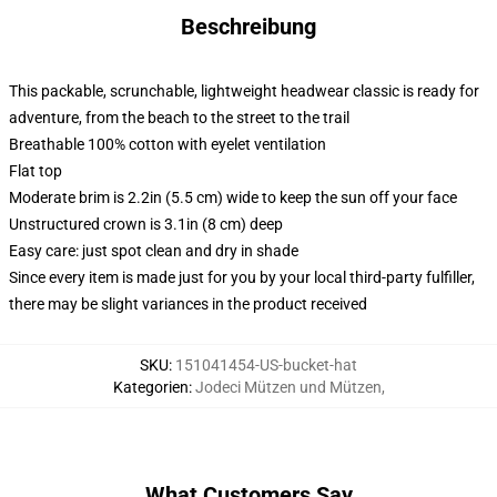
Beschreibung
This packable, scrunchable, lightweight headwear classic is ready for
adventure, from the beach to the street to the trail
Breathable 100% cotton with eyelet ventilation
Flat top
Moderate brim is 2.2in (5.5 cm) wide to keep the sun off your face
Unstructured crown is 3.1in (8 cm) deep
Easy care: just spot clean and dry in shade
Since every item is made just for you by your local third-party fulfiller,
there may be slight variances in the product received
SKU
:
151041454-US-bucket-hat
Kategorien
:
Jodeci Mützen und Mützen
,
What Customers Say