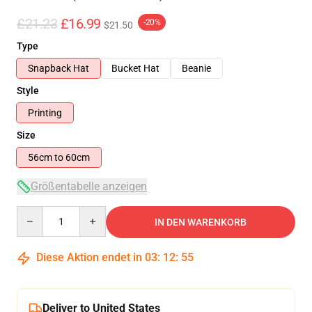
£21.23
£16.99
-20%
$21.50
Type
Snapback Hat
Bucket Hat
Beanie
Style
Printing
Size
56cm to 60cm
Größentabelle anzeigen
Quantity
IN DEN WARENKORB
Diese Aktion endet in
03
:
12
:
54
Deliver to United States