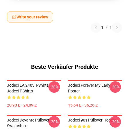
Write your review
1
/
1
Beste Verkäufer Produkte
Jodeci LA 2403 T-Shirts
Jodeci Forever My Lady
-20%
-20%
Jodeci T-Shirts
Poster
20,93 £ - 24,09 £
15,64 £ - 36,26 £
Jodeci Devante Pullover
Jodeci 90s Pullover Hoodie
-20%
-20%
Sweatshirt