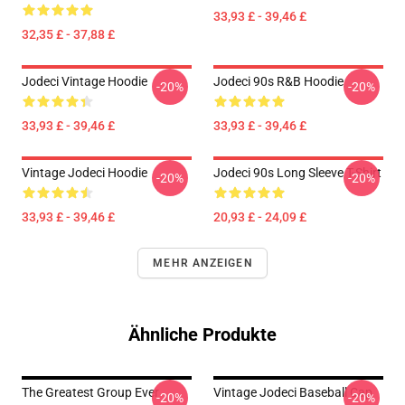
33,93 £ - 39,46 £
32,35 £ - 37,88 £
Jodeci Vintage Hoodie
Jodeci 90s R&B Hoodie
-20%
-20%
33,93 £ - 39,46 £
33,93 £ - 39,46 £
Vintage Jodeci Hoodie
Jodeci 90s Long Sleeve T-Shirt
-20%
-20%
33,93 £ - 39,46 £
20,93 £ - 24,09 £
MEHR ANZEIGEN
Ähnliche Produkte
The Greatest Group Ever
Vintage Jodeci Baseball Cap
-20%
-20%