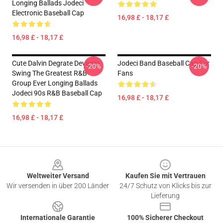
Longing Ballads Jodeci
Electronic Baseball Cap
16,98 £ - 18,17 £
16,98 £ - 18,17 £
Cute Dalvin Degrate Devante
Jodeci Band Baseball Cap For
-20%
-20%
Swing The Greatest R&B
Fans
Group Ever Longing Ballads
Jodeci 90s R&B Baseball Cap
16,98 £ - 18,17 £
16,98 £ - 18,17 £
Footer
Weltweiter Versand
Kaufen Sie mit Vertrauen
Wir versenden in über 200 Länder
24/7 Schutz von Klicks bis zur
Lieferung
Internationale Garantie
100% Sicherer Checkout