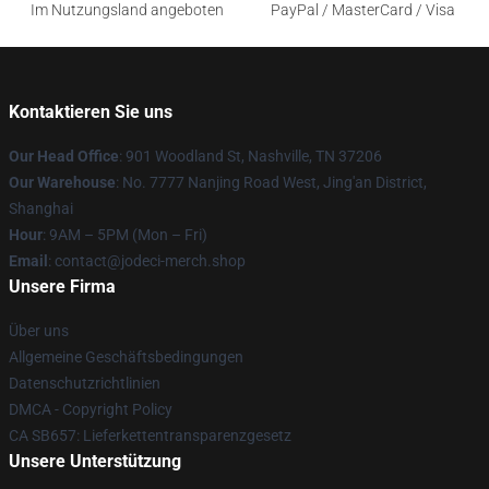
Im Nutzungsland angeboten
PayPal / MasterCard / Visa
Kontaktieren Sie uns
Our Head Office
: 901 Woodland St, Nashville, TN 37206
Our Warehouse
: No. 7777 Nanjing Road West, Jing'an District,
Shanghai
Hour
: 9AM – 5PM (Mon – Fri)
Email
: contact@jodeci-merch.shop
Unsere Firma
Über uns
Allgemeine Geschäftsbedingungen
Datenschutzrichtlinien
DMCA - Copyright Policy
CA SB657: Lieferkettentransparenzgesetz
Unsere Unterstützung