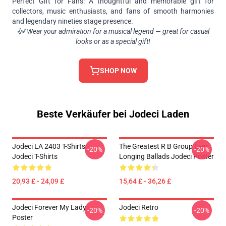
Perfect Gift for Fans: A thoughtful and memorable gift for
collectors, music enthusiasts, and fans of smooth harmonies
and legendary nineties stage presence.
🎶 Wear your admiration for a musical legend — great for casual
looks or as a special gift!
SHOP NOW
Beste Verkäufer bei Jodeci Laden
Jodeci LA 2403 T-Shirts
The Greatest R B Group Ever
-20%
-20%
Jodeci T-Shirts
Longing Ballads Jodeci Poster
20,93 £ - 24,09 £
15,64 £ - 36,26 £
Jodeci Forever My Lady
Jodeci Retro
-20%
-20%
Poster