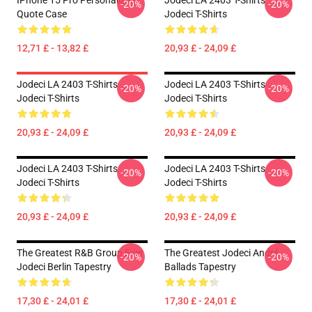
IPhone 15 Pro Personalized
Jodeci LA 2403 T-Shirts
-20%
-20%
Quote Case
Jodeci T-Shirts
12,71 £ - 13,82 £
20,93 £ - 24,09 £
Jodeci LA 2403 T-Shirts
Jodeci LA 2403 T-Shirts
-20%
-20%
Jodeci T-Shirts
Jodeci T-Shirts
20,93 £ - 24,09 £
20,93 £ - 24,09 £
Jodeci LA 2403 T-Shirts
Jodeci LA 2403 T-Shirts
-20%
-20%
Jodeci T-Shirts
Jodeci T-Shirts
20,93 £ - 24,09 £
20,93 £ - 24,09 £
The Greatest R&B Group Ever
The Greatest Jodeci André
-20%
-20%
Jodeci Berlin Tapestry
Ballads Tapestry
17,30 £ - 24,01 £
17,30 £ - 24,01 £