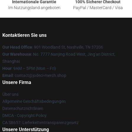
Internationale Garantie
100% Sicherer Checkout
Im Nutzungsland angeboten
PayPal / MasterCard / Visa
Kontaktieren Sie uns
Our Head Office
: 901 Woodland St, Nashville, TN 37206
Our Warehouse
: No. 7777 Nanjing Road West, Jing'an District,
Shanghai
Hour
: 9AM – 5PM (Mon – Fri)
Email
: contact@jodeci-merch.shop
Unsere Firma
Über uns
Allgemeine Geschäftsbedingungen
Datenschutzrichtlinien
DMCA - Copyright Policy
CA SB657: Lieferkettentransparenzgesetz
Unsere Unterstützung