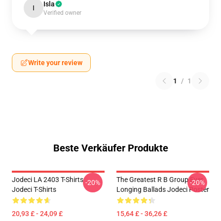
Isla
I
Verified owner
Write your review
1
/
1
Beste Verkäufer Produkte
Jodeci LA 2403 T-Shirts
The Greatest R B Group Ever
-20%
-20%
Jodeci T-Shirts
Longing Ballads Jodeci Poster
20,93 £ - 24,09 £
15,64 £ - 36,26 £