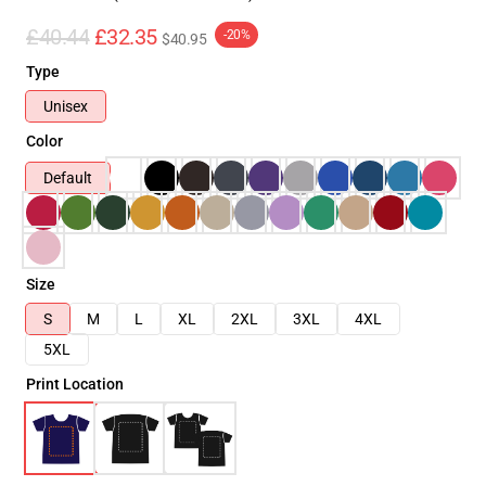
£40.44
£32.35
-20%
$40.95
Type
Unisex
Color
Default
Size
S
M
L
XL
2XL
3XL
4XL
5XL
Print Location