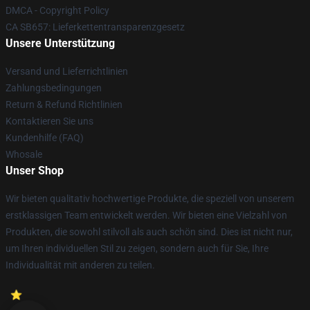
DMCA - Copyright Policy
CA SB657: Lieferkettentransparenzgesetz
Unsere Unterstützung
Versand und Lieferrichtlinien
Zahlungsbedingungen
Return & Refund Richtlinien
Kontaktieren Sie uns
Kundenhilfe (FAQ)
Whosale
Unser Shop
Wir bieten qualitativ hochwertige Produkte, die speziell von unserem
erstklassigen Team entwickelt werden. Wir bieten eine Vielzahl von
Produkten, die sowohl stilvoll als auch schön sind. Dies ist nicht nur,
um Ihren individuellen Stil zu zeigen, sondern auch für Sie, Ihre
Individualität mit anderen zu teilen.