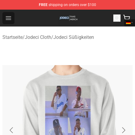
FREE
shipping on orders over $100
Jodeci Shop - Official Jodeci Merchandise Store
Open menu
Startseite
/
Jodeci Cloth
/
Jodeci Süßigkeiten