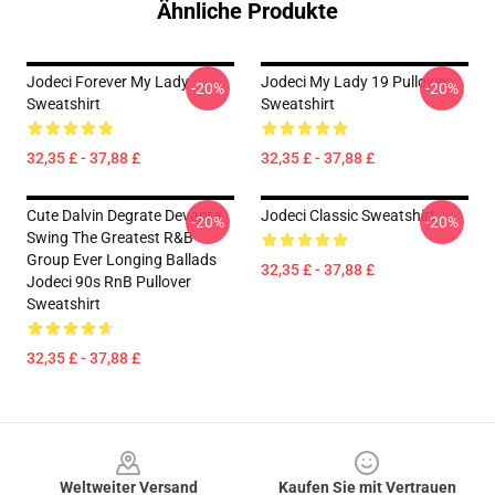
Ähnliche Produkte
Jodeci Forever My Lady
Jodeci My Lady 19 Pullover
-20%
-20%
Sweatshirt
Sweatshirt
32,35 £ - 37,88 £
32,35 £ - 37,88 £
Cute Dalvin Degrate Devante
Jodeci Classic Sweatshirt
-20%
-20%
Swing The Greatest R&B
Group Ever Longing Ballads
32,35 £ - 37,88 £
Jodeci 90s RnB Pullover
Sweatshirt
32,35 £ - 37,88 £
Footer
Weltweiter Versand
Kaufen Sie mit Vertrauen