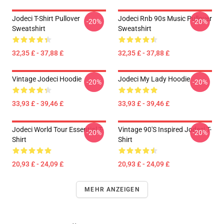
Jodeci T-Shirt Pullover
Jodeci Rnb 90s Music Pullover
-20%
-20%
Sweatshirt
Sweatshirt
32,35 £ - 37,88 £
32,35 £ - 37,88 £
Vintage Jodeci Hoodie
Jodeci My Lady Hoodie
-20%
-20%
33,93 £ - 39,46 £
33,93 £ - 39,46 £
Jodeci World Tour Essential T-
Vintage 90's Inspired Jodeci T-
-20%
-20%
Shirt
Shirt
20,93 £ - 24,09 £
20,93 £ - 24,09 £
MEHR ANZEIGEN