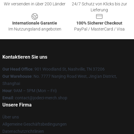
Wir versenden in über 200 Länder
24/7 Schutz von Klicks bis zur
Lieferung
Internationale Garantie
100% Sicherer Checkout
Im Nutzungsland angeboten
PayPal / MasterCard / Visa
Kontaktieren Sie uns
Our Head Office
: 901 Woodland St, Nashville, TN 37206
Our Warehouse
: No. 7777 Nanjing Road West, Jing'an District,
Shanghai
Hour
: 9AM – 5PM (Mon – Fri)
Email
: contact@jodeci-merch.shop
Unsere Firma
Über uns
Allgemeine Geschäftsbedingungen
Datenschutzrichtlinien