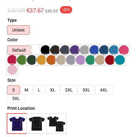
€47.09
€37.67
-20%
$40.95
Type
Unisex
Color
Default
Size
S
M
L
XL
2XL
3XL
4XL
5XL
Print Location