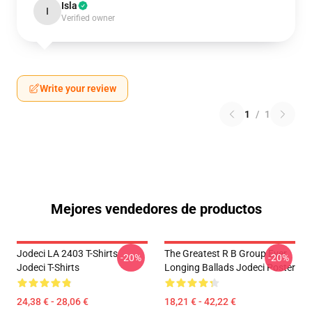
Isla
I
Verified owner
Write your review
1
/
1
Mejores vendedores de productos
Jodeci LA 2403 T-Shirts
The Greatest R B Group Ever
-20%
-20%
Jodeci T-Shirts
Longing Ballads Jodeci Poster
24,38 € - 28,06 €
18,21 € - 42,22 €