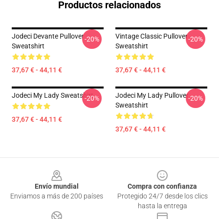
Productos relacionados
Jodeci Devante Pullover
Vintage Classic Pullover
-20%
-20%
Sweatshirt
Sweatshirt
37,67 € - 44,11 €
37,67 € - 44,11 €
Jodeci My Lady Sweatshirt
Jodeci My Lady Pullover
-20%
-20%
Sweatshirt
37,67 € - 44,11 €
37,67 € - 44,11 €
Footer
Envío mundial
Compra con confianza
Enviamos a más de 200 países
Protegido 24/7 desde los clics
hasta la entrega