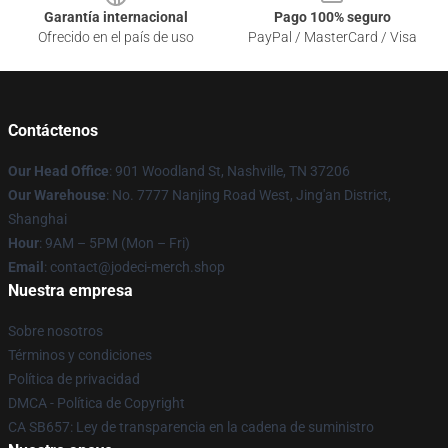
Garantía internacional
Pago 100% seguro
Ofrecido en el país de uso
PayPal / MasterCard / Visa
Contáctenos
Our Head Office
: 901 Woodland St, Nashville, TN 37206
Our Warehouse
: No. 7777 Nanjing Road West, Jing'an District,
Shanghai
Hour
: 9AM – 5PM (Mon – Fri)
Email
: contact@jodeci-merch.shop
Nuestra empresa
Sobre nosotros
Términos y condiciones
Política de privacidad
DMCA - Política de Copyright
CA SB657: Ley de transparencia en la cadena de suministro