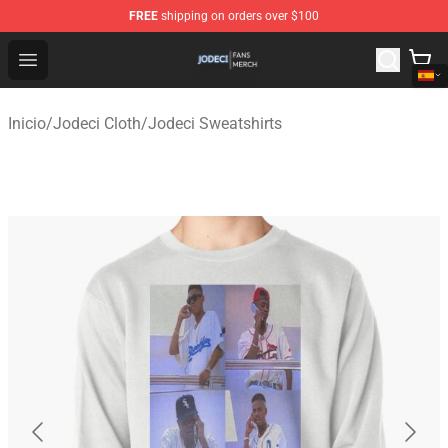
FREE
shipping on orders over $100
Jodeci Shop - Official Jodeci Merchandise Store
Open menu
Inicio
/
Jodeci Cloth
/
Jodeci Sweatshirts