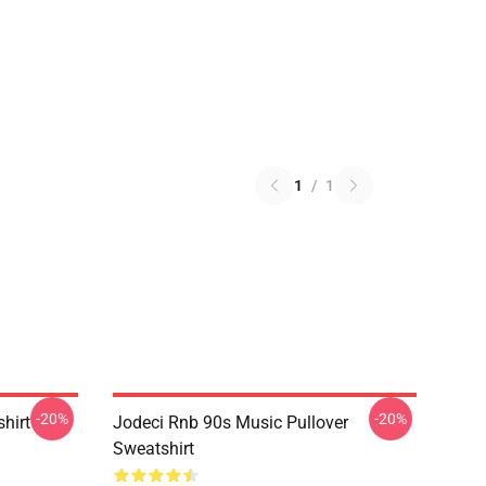
1
/
1
-20%
-20%
shirt
Jodeci Rnb 90s Music Pullover
Sweatshirt