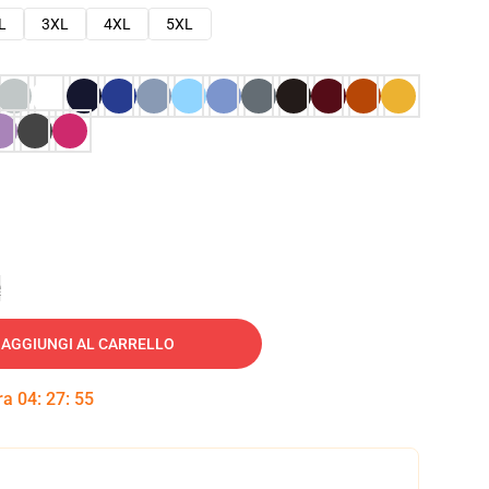
L
3XL
4XL
5XL
e
AGGIUNGI AL CARRELLO
tra
04
:
27
:
54