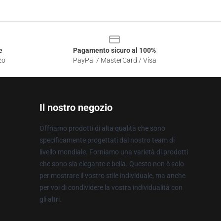
e
Pagamento sicuro al 100%
zo
PayPal / MasterCard / Visa
Il nostro negozio
Offriamo prodotti di alta qualità che sono
specificamente progettati dal nostro team di
livello mondiale. Forniamo una varietà di prodotti
che sono sia elegante e bella. Questo non è solo
per mostrare il vostro stile individuale, ma anche
per voi di condividere la vostra individualità con
gli altri.