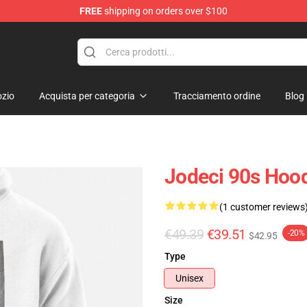
FREE
shipping on orders over $100
zio
Acquista per categoria
Tracciamento ordine
Blog
Jodeci 90s Hoo
(1 customer reviews
€49.39
€39.51
-20%
$42.95
Type
Unisex
Size