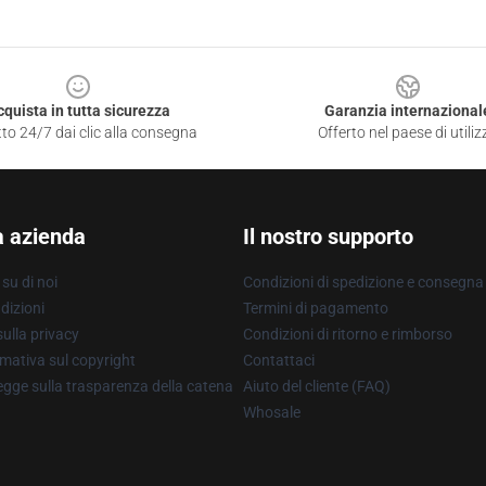
cquista in tutta sicurezza
Garanzia internazional
to 24/7 dai clic alla consegna
Offerto nel paese di utiliz
a azienda
Il nostro supporto
su di noi
Condizioni di spedizione e consegna
dizioni
Termini di pagamento
ulla privacy
Condizioni di ritorno e rimborso
mativa sul copyright
Contattaci
gge sulla trasparenza della catena
Aiuto del cliente (FAQ)
Whosale