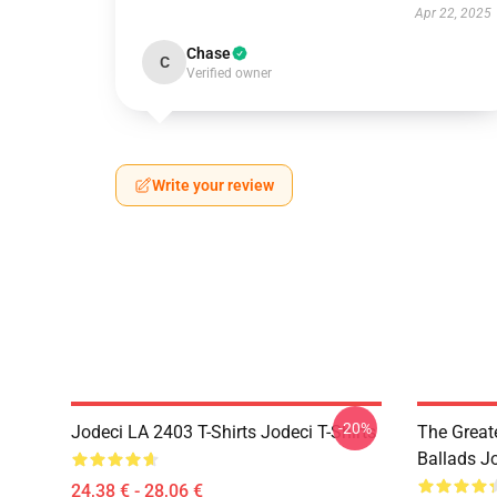
Apr 22, 2025
Chase
C
Verified owner
Write your review
-20%
Jodeci LA 2403 T-Shirts Jodeci T-Shirts
The Great
Ballads J
24,38 € - 28,06 €