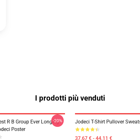
I prodotti più venduti
-20%
est R B Group Ever Longing
Jodeci T-Shirt Pullover Sweat
odeci Poster
37,67 € - 44,11 €