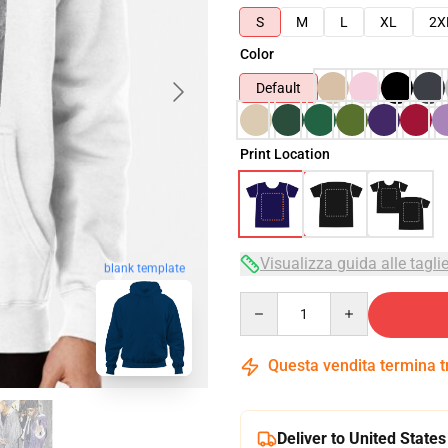
S
M
L
XL
2X
Color
Default
Print Location
Visualizza guida alle tagli
blank template
Quantity
Questa vendita termina 
Deliver to United States