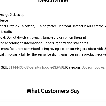
Descrizione
zed go 2 sizes up
fleece
ather Grey is 70% cotton, 30% polyester. Charcoal Heather is 60% cotton,
ib cuffs
d. Do not dry clean, bleach, tumble dry or iron on the print
uated according to International Labor Organization standards
m manufacturers committed to improving cotton farming practices with the
al third-party fulfiller, there may be slight variances in the product receiv
SKU
:
81344430-US-t-shirt-mhoodie-DEFAULT
Categorie
:
Jodeci Hoodies
,
What Customers Say