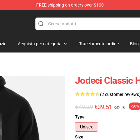
FREE
shipping on orders over $100
zio
Acquista per categoria
Tracciamento ordine
Blog
Jodeci Classic 
(2 customer reviews
€49.39
€39.51
-20%
$42.95
Type
Unisex
Size