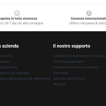
cquista in tutta sicurezza
Garanzia internazional
to 24/7 dai clic alla consegna
Offerto nel paese di utiliz
a azienda
Il nostro supporto
su di noi
Condizioni di spedizione e consegna
dizioni
Termini di pagamento
ulla privacy
Condizioni di ritorno e rimborso
mativa sul copyright
Contattaci
gge sulla trasparenza della catena
Aiuto del cliente (FAQ)
Whosale