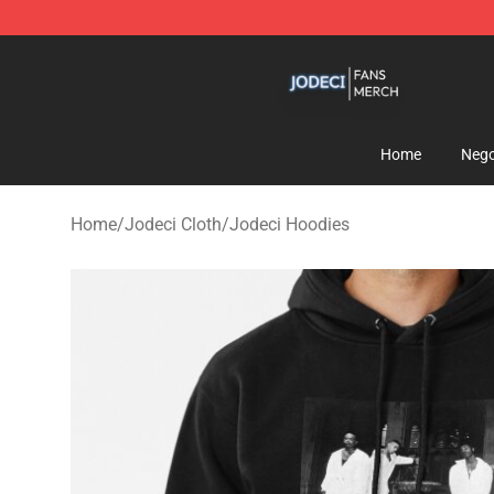
Jodeci Shop - Official Jodeci Merchandise Store
Home
Nego
Home
/
Jodeci Cloth
/
Jodeci Hoodies