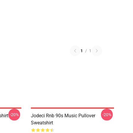
1
/
1
-20%
-20%
shirt
Jodeci Rnb 90s Music Pullover
Sweatshirt