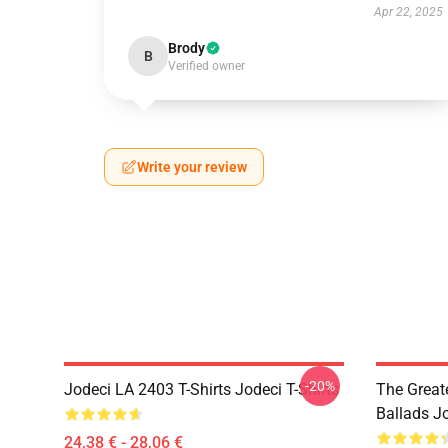
Apr 22, 2025
Brody
B
Verified owner
Write your review
-20%
Jodeci LA 2403 T-Shirts Jodeci T-Shirts
The Great
Ballads J
24,38 € - 28,06 €