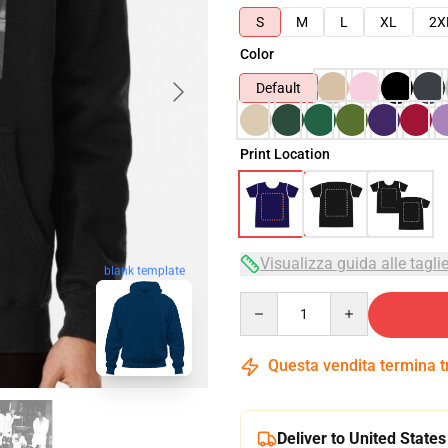
S
M
L
XL
2X
Color
Default
Print Location
Visualizza guida alle tagli
blank template
Quantity
Questa vendita termina 
Deliver to United States