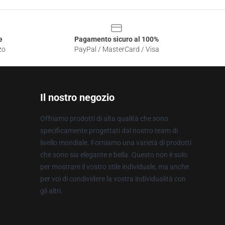
e
Pagamento sicuro al 100%
zo
PayPal / MasterCard / Visa
Il nostro negozio
Offriamo prodotti di alta qualità che sono
specificamente progettati dal nostro team di
livello mondiale. Forniamo una varietà di prodotti
che sono sia elegante e bella. Questo non è solo
per mostrare il vostro stile individuale, ma anche
per voi di condividere la vostra individualità con
gli altri.