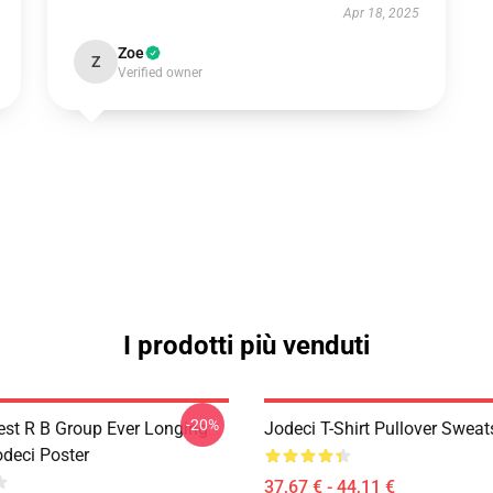
Apr 18, 2025
Zoe
Z
Verified owner
I prodotti più venduti
-20%
est R B Group Ever Longing
Jodeci T-Shirt Pullover Sweat
odeci Poster
37,67 € - 44,11 €