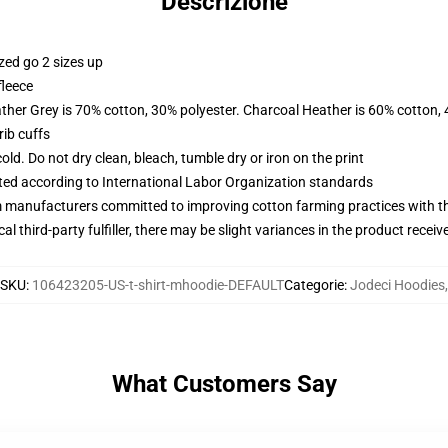
Descrizione
zed go 2 sizes up
fleece
ather Grey is 70% cotton, 30% polyester. Charcoal Heather is 60% cotton,
ib cuffs
d. Do not dry clean, bleach, tumble dry or iron on the print
uated according to International Labor Organization standards
m manufacturers committed to improving cotton farming practices with the
al third-party fulfiller, there may be slight variances in the product receiv
SKU
:
106423205-US-t-shirt-mhoodie-DEFAULT
Categorie
:
Jodeci Hoodies
,
What Customers Say