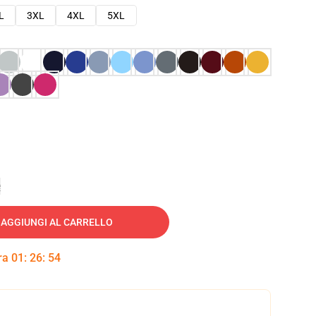
L
3XL
4XL
5XL
e
AGGIUNGI AL CARRELLO
tra
01
:
26
:
53