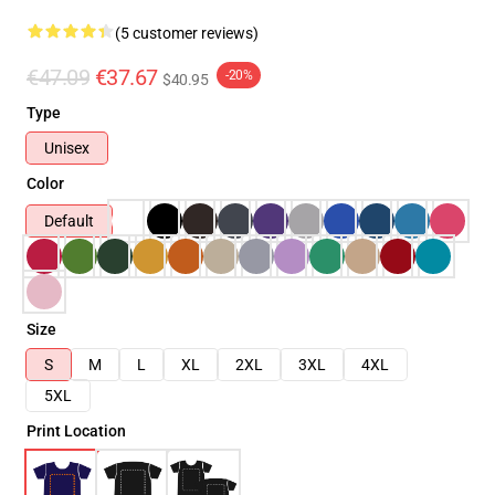
(5 customer reviews)
€47.09
€37.67
-20%
$40.95
Type
Unisex
Color
Default
Size
S
M
L
XL
2XL
3XL
4XL
5XL
Print Location