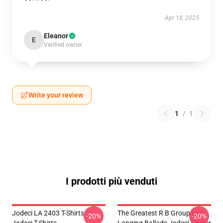
Apr 18, 2025
Eleanor
E
Verified owner
Write your review
1
/
1
I prodotti più venduti
Jodeci LA 2403 T-Shirts
The Greatest R B Group Ever
-20%
-20%