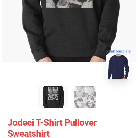
blank template
Jodeci T-Shirt Pullover
Sweatshirt