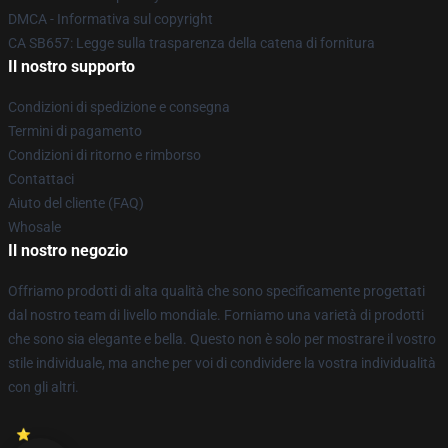
DMCA - Informativa sul copyright
CA SB657: Legge sulla trasparenza della catena di fornitura
Il nostro supporto
Condizioni di spedizione e consegna
Termini di pagamento
Condizioni di ritorno e rimborso
Contattaci
Aiuto del cliente (FAQ)
Whosale
Il nostro negozio
Offriamo prodotti di alta qualità che sono specificamente progettati
dal nostro team di livello mondiale. Forniamo una varietà di prodotti
che sono sia elegante e bella. Questo non è solo per mostrare il vostro
stile individuale, ma anche per voi di condividere la vostra individualità
con gli altri.