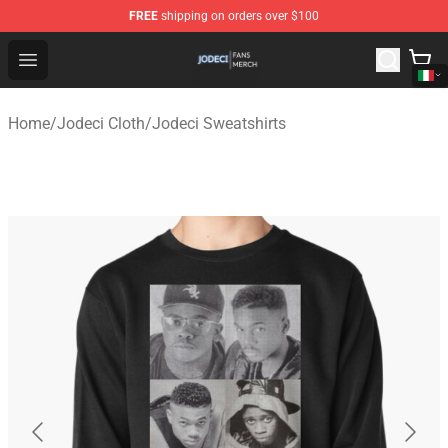
FREE
shipping on orders over $100
Jodeci Shop - Official Jodeci Merchandise Store
Open menu
Home
/
Jodeci Cloth
/
Jodeci Sweatshirts