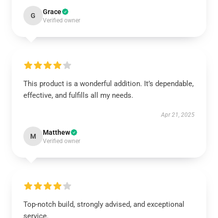
Grace
G
Verified owner
This product is a wonderful addition. It’s dependable,
effective, and fulfills all my needs.
Apr 21, 2025
Matthew
M
Verified owner
Top-notch build, strongly advised, and exceptional
service.