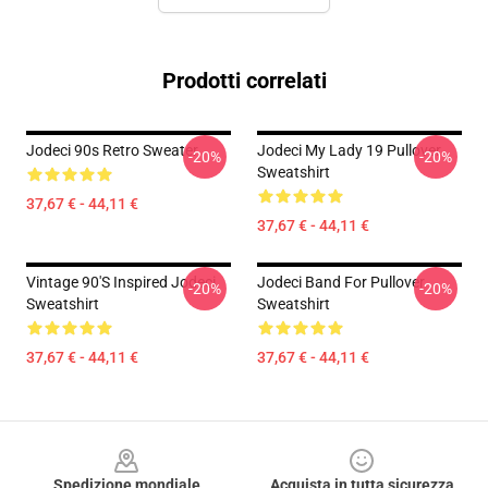
Prodotti correlati
Jodeci 90s Retro Sweater
Jodeci My Lady 19 Pullover
-20%
-20%
Sweatshirt
37,67 € - 44,11 €
37,67 € - 44,11 €
Vintage 90's Inspired Jodeci
Jodeci Band For Pullover
-20%
-20%
Sweatshirt
Sweatshirt
37,67 € - 44,11 €
37,67 € - 44,11 €
Footer
Spedizione mondiale
Acquista in tutta sicurezza