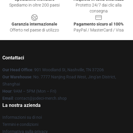
Spediamo in oltre 200 paesi
Protetto 24/7 dai clic alla
consegna
Garanzia internazionale
Pagamento sicuro al 100%
Offerto nel paese di utilizzo
PayPal / MasterCard / Visa
Contattaci
Our Head Office
: 901 Woodland St, Nashville, TN 37206
Our Warehouse
: No. 7777 Nanjing Road West, Jing'an District,
Shanghai
Hour
: 9AM – 5PM (Mon – Fri)
Email
: contact@jodeci-merch.shop
La nostra azienda
Informazioni su di noi
Termini e condizioni
Informativa sulla privacy