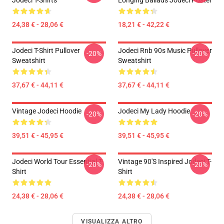
Jodeci T-Shirts
Longing Ballads Jodeci Poster
24,38 € - 28,06 €
18,21 € - 42,22 €
Jodeci T-Shirt Pullover
Jodeci Rnb 90s Music Pullover
-20%
-20%
Sweatshirt
Sweatshirt
37,67 € - 44,11 €
37,67 € - 44,11 €
Vintage Jodeci Hoodie
Jodeci My Lady Hoodie
-20%
-20%
39,51 € - 45,95 €
39,51 € - 45,95 €
Jodeci World Tour Essential T-
Vintage 90's Inspired Jodeci T-
-20%
-20%
Shirt
Shirt
24,38 € - 28,06 €
24,38 € - 28,06 €
VISUALIZZA ALTRO