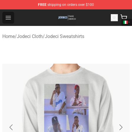
FREE
shipping on orders over $100
Jodeci Shop - Official Jodeci Merchandise Store
Open menu
Home
/
Jodeci Cloth
/
Jodeci Sweatshirts