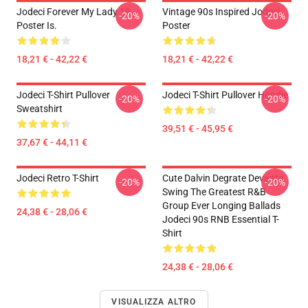
Jodeci Forever My Lady 19
Vintage 90s Inspired Jodeci
-20%
-20%
Poster Is.
Poster
18,21 € - 42,22 €
18,21 € - 42,22 €
Jodeci T-Shirt Pullover
Jodeci T-Shirt Pullover Hoodie
-20%
-20%
Sweatshirt
39,51 € - 45,95 €
37,67 € - 44,11 €
Jodeci Retro T-Shirt
Cute Dalvin Degrate Devante
-20%
-20%
Swing The Greatest R&B
Group Ever Longing Ballads
24,38 € - 28,06 €
Jodeci 90s RNB Essential T-
Shirt
24,38 € - 28,06 €
VISUALIZZA ALTRO