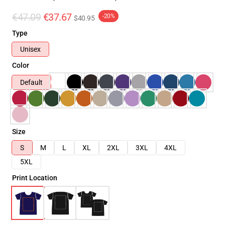
€47.09
€37.67
-20%
$40.95
Type
Unisex
Color
Default
Size
S
M
L
XL
2XL
3XL
4XL
5XL
Print Location