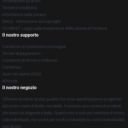
Informazioni su di noi
Termini e condizioni
Informativa sulla privacy
DMCA - Informativa sul copyright
CA SB657: Legge sulla trasparenza della catena di fornitura
Il nostro supporto
Condizioni di spedizione e consegna
Termini di pagamento
Condizioni di ritorno e rimborso
Contattaci
Aiuto del cliente (FAQ)
Whosale
Il nostro negozio
Offriamo prodotti di alta qualità che sono specificamente progettati
dal nostro team di livello mondiale. Forniamo una varietà di prodotti
che sono sia elegante e bella. Questo non è solo per mostrare il vostro
stile individuale, ma anche per voi di condividere la vostra individualità
con gli altri.