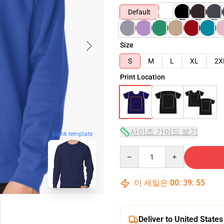
Default
Size
S
M
L
XL
2X
Print Location
사이즈 가이드 보기
blank template
Quantity
이 세일은
00
:
39
:
54
Deliver to United States