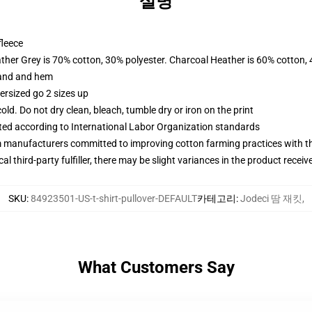
설명
fleece
ather Grey is 70% cotton, 30% polyester. Charcoal Heather is 60% cotton,
band and hem
ersized go 2 sizes up
d. Do not dry clean, bleach, tumble dry or iron on the print
uated according to International Labor Organization standards
m manufacturers committed to improving cotton farming practices with the
al third-party fulfiller, there may be slight variances in the product receiv
SKU
:
84923501-US-t-shirt-pullover-DEFAULT
카테고리
:
Jodeci 땀 재킷
,
What Customers Say