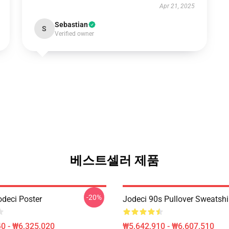
Apr 21, 2025
Sebastian
S
Verified owner
베스트셀러 제품
-20%
odeci Poster
Jodeci 90s Pullover Sweatshi
0 - ₩6,325,020
₩5,642,910 - ₩6,607,510