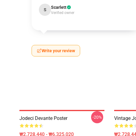
Scarlett
S
Verified owner
Write your review
-20%
Jodeci Devante Poster
Vintage J
₩2,728,440 - ₩6,325,020
₩2,728,44