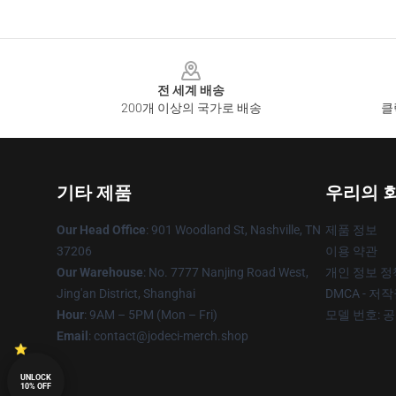
Footer
전 세계 배송
200개 이상의 국가로 배송
클
기타 제품
우리의 
Our Head Office
: 901 Woodland St, Nashville, TN
제품 정보
37206
이용 약관
Our Warehouse
: No. 7777 Nanjing Road West,
개인 정보 정
Jing'an District, Shanghai
DMCA - 저
Hour
: 9AM – 5PM (Mon – Fri)
모델 번호: 
Email
: contact@jodeci-merch.shop
UNLOCK
10% OFF