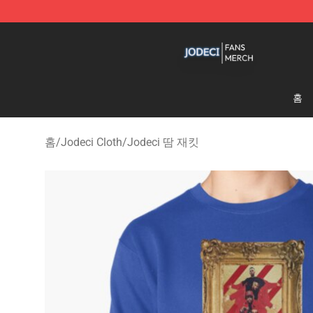
Jodeci Shop - Official Jodeci Merchandise Store
홈
홈
/
Jodeci Cloth
/
Jodeci 땀 재킷