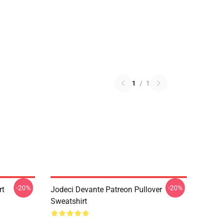
1
/
1
-20%
-20%
rt
Jodeci Devante Patreon Pullover
Sweatshirt