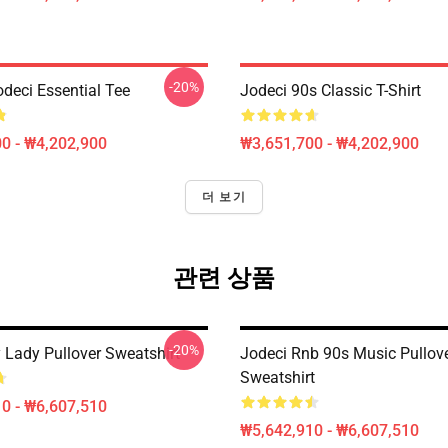
-20%
odeci Essential Tee
Jodeci 90s Classic T-Shirt
0 - ₩4,202,900
₩3,651,700 - ₩4,202,900
더 보기
관련 상품
-20%
 Lady Pullover Sweatshirt
Jodeci Rnb 90s Music Pullov
Sweatshirt
0 - ₩6,607,510
₩5,642,910 - ₩6,607,510