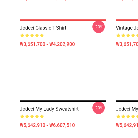
-20%
Jodeci Classic T-Shirt
Vintage J
₩3,651,700 - ₩4,202,900
₩3,651,70
-20%
Jodeci My Lady Sweatshirt
Jodeci My
₩5,642,910 - ₩6,607,510
₩5,642,91