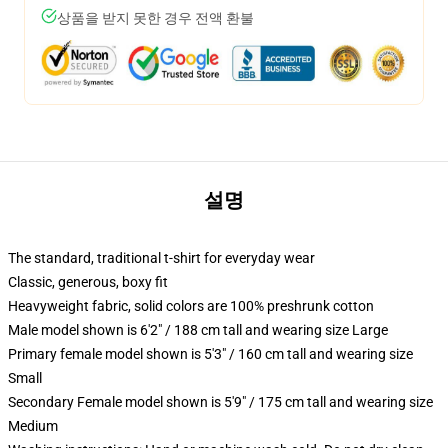
상품을 받지 못한 경우 전액 환불
설명
The standard, traditional t-shirt for everyday wear
Classic, generous, boxy fit
Heavyweight fabric, solid colors are 100% preshrunk cotton
Male model shown is 6'2" / 188 cm tall and wearing size Large
Primary female model shown is 5'3" / 160 cm tall and wearing size
Small
Secondary Female model shown is 5'9" / 175 cm tall and wearing size
Medium