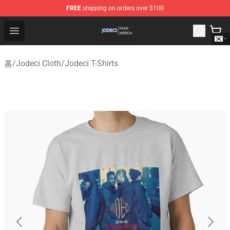
FREE
shipping on orders over $100
Jodeci Shop - Official Jodeci Merchandise Store
Open menu
홈
/
Jodeci Cloth
/
Jodeci T-Shirts