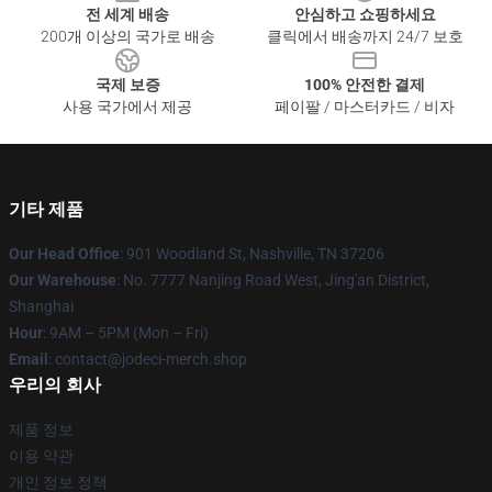
전 세계 배송
안심하고 쇼핑하세요
200개 이상의 국가로 배송
클릭에서 배송까지 24/7 보호
국제 보증
100% 안전한 결제
사용 국가에서 제공
페이팔 / 마스터카드 / 비자
기타 제품
Our Head Office
: 901 Woodland St, Nashville, TN 37206
Our Warehouse
: No. 7777 Nanjing Road West, Jing'an District,
Shanghai
Hour
: 9AM – 5PM (Mon – Fri)
Email
: contact@jodeci-merch.shop
우리의 회사
제품 정보
이용 약관
개인 정보 정책