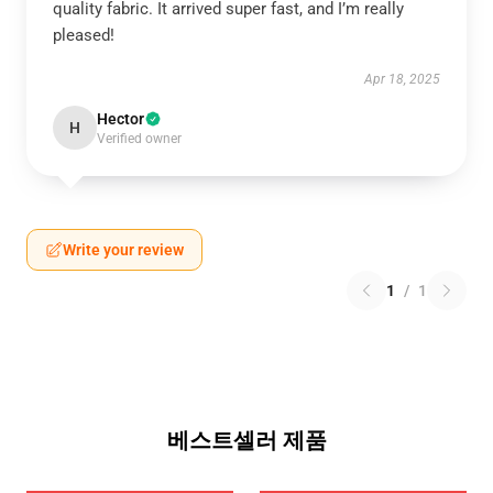
quality fabric. It arrived super fast, and I’m really
pleased!
Apr 18, 2025
Hector
H
Verified owner
Write your review
1
/
1
베스트셀러 제품