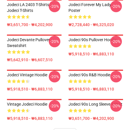
Jodeci LA 2403 T-Shirts
Jodeci Forever My Lady
-20%
-20%
Jodeci T-Shirts
Poster
₩3,651,700 - ₩4,202,900
₩2,728,440 - ₩6,325,020
Jodeci Devante Pullover
Jodeci 90s Pullover Hoodie
-20%
-20%
Sweatshirt
₩5,918,510 - ₩6,883,110
₩5,642,910 - ₩6,607,510
Jodeci Vintage Hoodie
Jodeci 90s R&B Hoodie
-20%
-20%
₩5,918,510 - ₩6,883,110
₩5,918,510 - ₩6,883,110
Vintage Jodeci Hoodie
Jodeci 90s Long Sleeve T-Shirt
-20%
-20%
₩5,918,510 - ₩6,883,110
₩3,651,700 - ₩4,202,900