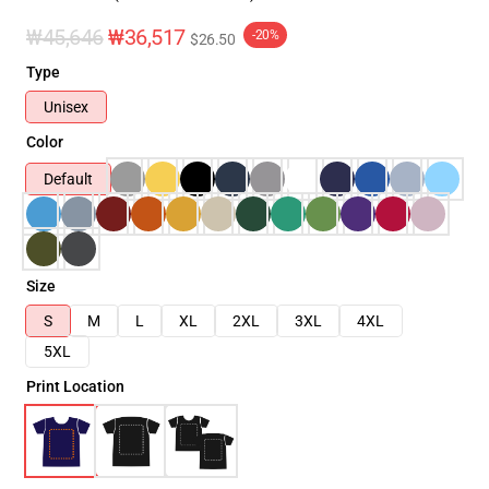
₩45,646
₩36,517
-20%
$26.50
Type
Unisex
Color
Default
Size
S
M
L
XL
2XL
3XL
4XL
5XL
Print Location