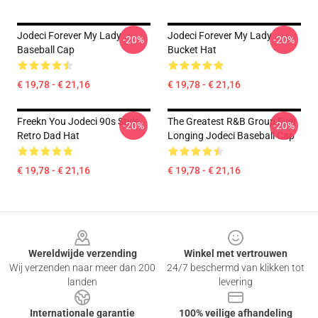
Jodeci Forever My Lady
Jodeci Forever My Lady
-20%
-20%
Baseball Cap
Bucket Hat
€ 19,78 - € 21,16
€ 19,78 - € 21,16
Freekn You Jodeci 90s Style
The Greatest R&B Group Ever
-20%
-20%
Retro Dad Hat
Longing Jodeci Baseball Cap
€ 19,78 - € 21,16
€ 19,78 - € 21,16
Footer
Wereldwijde verzending
Winkel met vertrouwen
Wij verzenden naar meer dan 200
24/7 beschermd van klikken tot
landen
levering
Internationale garantie
100% veilige afhandeling