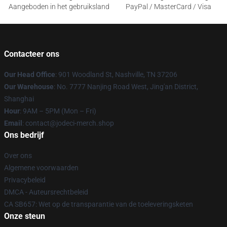
Aangeboden in het gebruiksland
PayPal / MasterCard / Visa
Contacteer ons
Our Head Office
: 901 Woodland St, Nashville, TN 37206
Our Warehouse
: No. 7777 Nanjing Road West, Jing'an District,
Shanghai
Hour
: 9AM – 5PM (Mon – Fri)
Email
: contact@jodeci-merch.shop
Ons bedrijf
Over ons
Algemene voorwaarden
Privacybeleid
DMCA - Auteursrechtbeleid
CA SB657: Wet op de transparantie van de toeleveringsketen
Onze steun