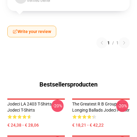
Verified owner
Write your review
1
/
1
Bestsellersproducten
Jodeci LA 2403 T-Shirts
The Greatest R B Group Ever
-20%
-20%
Jodeci T-Shirts
Longing Ballads Jodeci Poster
€ 24,38 - € 28,06
€ 18,21 - € 42,22