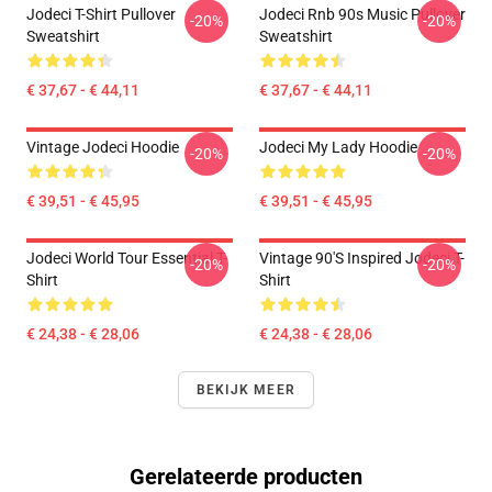
Jodeci T-Shirt Pullover
Jodeci Rnb 90s Music Pullover
-20%
-20%
Sweatshirt
Sweatshirt
€ 37,67 - € 44,11
€ 37,67 - € 44,11
Vintage Jodeci Hoodie
Jodeci My Lady Hoodie
-20%
-20%
€ 39,51 - € 45,95
€ 39,51 - € 45,95
Jodeci World Tour Essential T-
Vintage 90's Inspired Jodeci T-
-20%
-20%
Shirt
Shirt
€ 24,38 - € 28,06
€ 24,38 - € 28,06
BEKIJK MEER
Gerelateerde producten