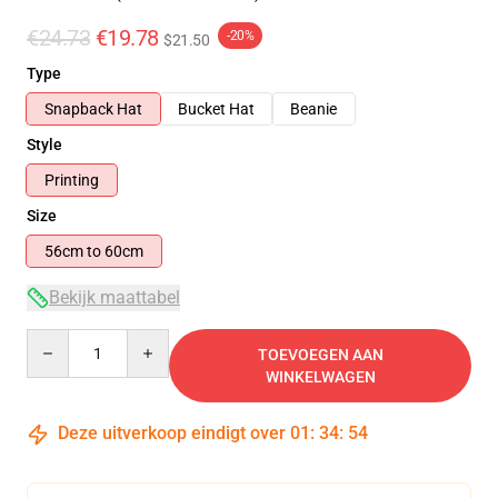
€24.73
€19.78
-20%
$21.50
Type
Snapback Hat
Bucket Hat
Beanie
Style
Printing
Size
56cm to 60cm
Bekijk maattabel
Quantity
TOEVOEGEN AAN
WINKELWAGEN
Deze uitverkoop eindigt over
01
:
34
:
54