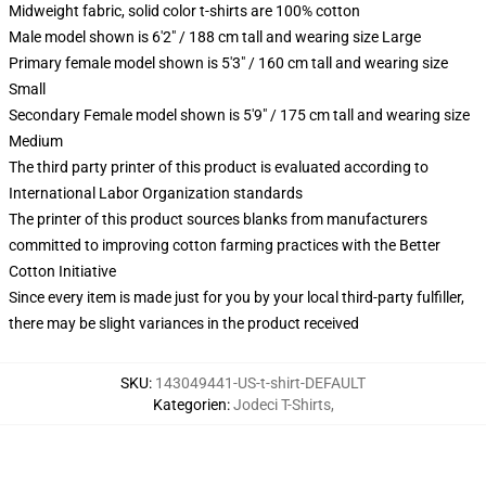
Midweight fabric, solid color t-shirts are 100% cotton
Male model shown is 6'2" / 188 cm tall and wearing size Large
Primary female model shown is 5'3" / 160 cm tall and wearing size
Small
Secondary Female model shown is 5'9" / 175 cm tall and wearing size
Medium
The third party printer of this product is evaluated according to
International Labor Organization standards
The printer of this product sources blanks from manufacturers
committed to improving cotton farming practices with the Better
Cotton Initiative
Since every item is made just for you by your local third-party fulfiller,
there may be slight variances in the product received
SKU
:
143049441-US-t-shirt-DEFAULT
Kategorien
:
Jodeci T-Shirts
,