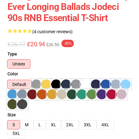
Ever Longing Ballads Jodeci
90s RNB Essential T-Shirt
(4 customer reviews)
£26.17
£20.94
-20%
$26.50
Type
Unisex
Color
Default
Size
S
M
L
XL
2XL
3XL
4XL
5XL