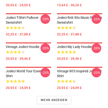
20,93 £ - 24,09 £
15,64 £ - 36,26 £
Jodeci T-Shirt Pullover
Jodeci Rnb 90s Music Pullover
-20%
-20%
Sweatshirt
Sweatshirt
32,35 £ - 37,88 £
32,35 £ - 37,88 £
Vintage Jodeci Hoodie
Jodeci My Lady Hoodie
-20%
-20%
33,93 £ - 39,46 £
33,93 £ - 39,46 £
Jodeci World Tour Essential T-
Vintage 90's Inspired Jodeci T-
-20%
-20%
Shirt
Shirt
20,93 £ - 24,09 £
20,93 £ - 24,09 £
MEHR ANZEIGEN