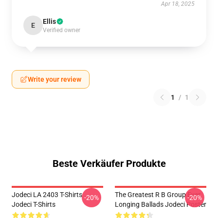
Apr 18, 2025
Ellis
E
Verified owner
Write your review
1
/
1
Beste Verkäufer Produkte
Jodeci LA 2403 T-Shirts
The Greatest R B Group Ever
-20%
-20%
Jodeci T-Shirts
Longing Ballads Jodeci Poster