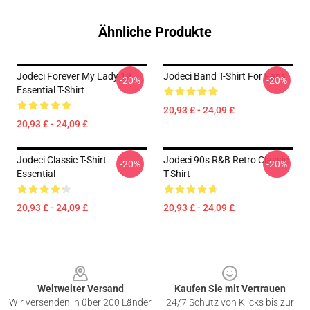
Ähnliche Produkte
Jodeci Forever My Lady 19
Jodeci Band T-Shirt For Fans
-20%
-20%
Essential T-Shirt
20,93 £ - 24,09 £
20,93 £ - 24,09 £
Jodeci Classic T-Shirt
Jodeci 90s R&B Retro Classic
-20%
-20%
Essential
T-Shirt
20,93 £ - 24,09 £
20,93 £ - 24,09 £
Footer
Weltweiter Versand
Kaufen Sie mit Vertrauen
Wir versenden in über 200 Länder
24/7 Schutz von Klicks bis zur