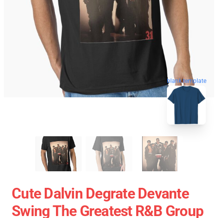
blank template
Cute Dalvin Degrate Devante
Swing The Greatest R&B Group