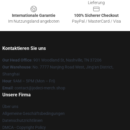
Lieferung
Internationale Garantie
100% Sicherer Checkout
Im Nutzungsland angeboten
PayPal / MasterCard / Visa
Kontaktieren Sie uns
Our Head Office
: 901 Woodland St, Nashville, TN 37206
Our Warehouse
: No. 7777 Nanjing Road West, Jing'an District,
Shanghai
Hour
: 9AM – 5PM (Mon – Fri)
Email
: contact@jodeci-merch.shop
Unsere Firma
Über uns
Allgemeine Geschäftsbedingungen
Datenschutzrichtlinien
DMCA - Copyright Policy