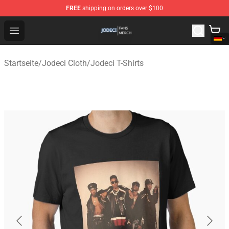
FREE
shipping on orders over $100
Jodeci Shop - Official Jodeci Merchandise Store
Open menu
Startseite
/
Jodeci Cloth
/
Jodeci T-Shirts