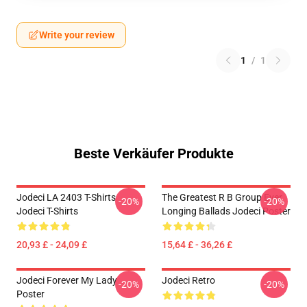
Write your review
1
/
1
Beste Verkäufer Produkte
Jodeci LA 2403 T-Shirts
The Greatest R B Group Ever
-20%
-20%
Jodeci T-Shirts
Longing Ballads Jodeci Poster
20,93 £ - 24,09 £
15,64 £ - 36,26 £
Jodeci Forever My Lady
Jodeci Retro
-20%
-20%
Poster