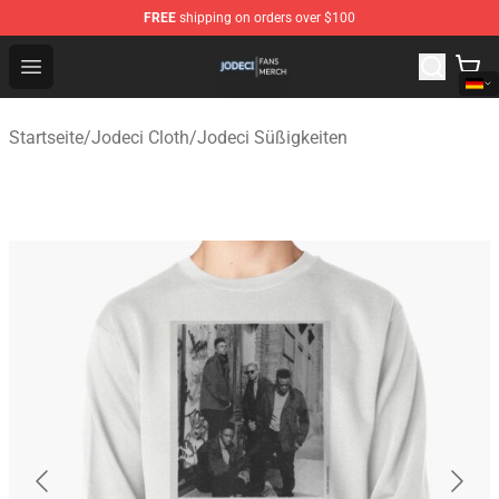
FREE
shipping on orders over $100
Jodeci Shop - Official Jodeci Merchandise Store
Open menu
Startseite
/
Jodeci Cloth
/
Jodeci Süßigkeiten