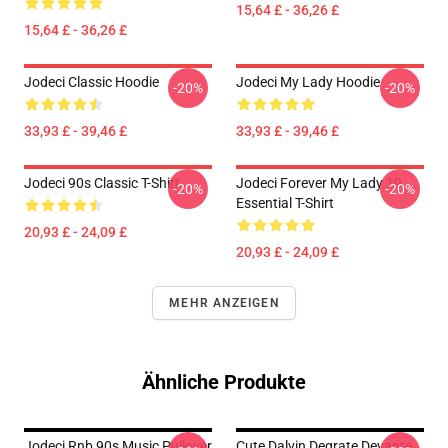
15,64 £ - 36,26 £
15,64 £ - 36,26 £
Jodeci Classic Hoodie
Jodeci My Lady Hoodie
-20%
-20%
33,93 £ - 39,46 £
33,93 £ - 39,46 £
Jodeci 90s Classic T-Shirt
Jodeci Forever My Lady 19
-20%
-20%
Essential T-Shirt
20,93 £ - 24,09 £
20,93 £ - 24,09 £
MEHR ANZEIGEN
Ähnliche Produkte
Jodeci Rnb 90s Music Pullover
Cute Dalvin Degrate Devante