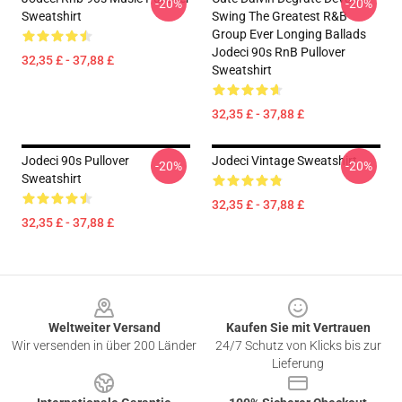
-20%
-20%
Sweatshirt
Swing The Greatest R&B
Group Ever Longing Ballads
Jodeci 90s RnB Pullover
32,35 £ - 37,88 £
Sweatshirt
32,35 £ - 37,88 £
Jodeci 90s Pullover
Jodeci Vintage Sweatshirt
-20%
-20%
Sweatshirt
32,35 £ - 37,88 £
32,35 £ - 37,88 £
Footer
Weltweiter Versand
Kaufen Sie mit Vertrauen
Wir versenden in über 200 Länder
24/7 Schutz von Klicks bis zur
Lieferung