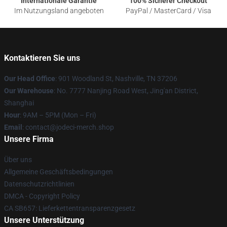
Internationale Garantie
100% Sicherer Checkout
Im Nutzungsland angeboten
PayPal / MasterCard / Visa
Kontaktieren Sie uns
Our Head Office
: 901 Woodland St, Nashville, TN 37206
Our Warehouse
: No. 7777 Nanjing Road West, Jing'an District,
Shanghai
Hour
: 9AM – 5PM (Mon – Fri)
Email
: contact@jodeci-merch.shop
Unsere Firma
Über uns
Allgemeine Geschäftsbedingungen
Datenschutzrichtlinien
DMCA - Copyright Policy
CA SB657: Lieferkettentransparenzgesetz
Unsere Unterstützung