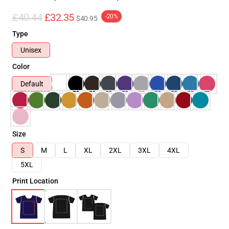
£40.44
£32.35
-20%
$40.95
Type
Unisex
Color
Default
Size
S
M
L
XL
2XL
3XL
4XL
5XL
Print Location