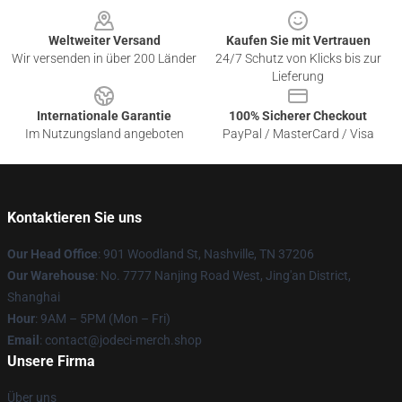
Weltweiter Versand
Kaufen Sie mit Vertrauen
Wir versenden in über 200 Länder
24/7 Schutz von Klicks bis zur
Lieferung
Internationale Garantie
100% Sicherer Checkout
Im Nutzungsland angeboten
PayPal / MasterCard / Visa
Kontaktieren Sie uns
Our Head Office
: 901 Woodland St, Nashville, TN 37206
Our Warehouse
: No. 7777 Nanjing Road West, Jing'an District,
Shanghai
Hour
: 9AM – 5PM (Mon – Fri)
Email
: contact@jodeci-merch.shop
Unsere Firma
Über uns