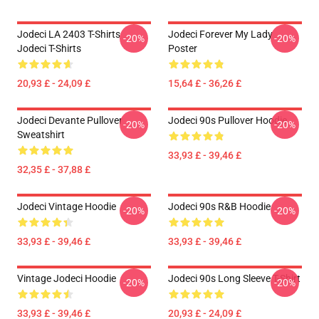
Jodeci LA 2403 T-Shirts
Jodeci Forever My Lady
-20%
-20%
Jodeci T-Shirts
Poster
20,93 £ - 24,09 £
15,64 £ - 36,26 £
Jodeci Devante Pullover
Jodeci 90s Pullover Hoodie
-20%
-20%
Sweatshirt
33,93 £ - 39,46 £
32,35 £ - 37,88 £
Jodeci Vintage Hoodie
Jodeci 90s R&B Hoodie
-20%
-20%
33,93 £ - 39,46 £
33,93 £ - 39,46 £
Vintage Jodeci Hoodie
Jodeci 90s Long Sleeve T-Shirt
-20%
-20%
33,93 £ - 39,46 £
20,93 £ - 24,09 £