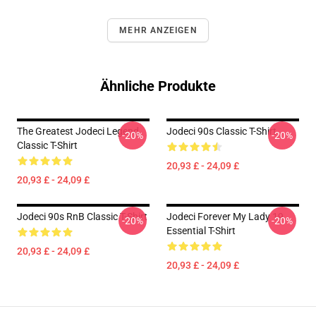
MEHR ANZEIGEN
Ähnliche Produkte
The Greatest Jodeci Legend
Jodeci 90s Classic T-Shirt
-20%
-20%
Classic T-Shirt
20,93 £ - 24,09 £
20,93 £ - 24,09 £
Jodeci 90s RnB Classic T-Shirt
Jodeci Forever My Lady 19
-20%
-20%
Essential T-Shirt
20,93 £ - 24,09 £
20,93 £ - 24,09 £
Footer