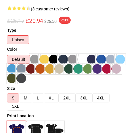
(3 customer reviews)
£26.17
£20.94
-20%
$26.50
Type
Unisex
Color
Default
Size
S
M
L
XL
2XL
3XL
4XL
5XL
Print Location