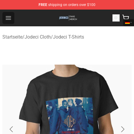
FREE
shipping on orders over $100
Jodeci Shop - Official Jodeci Merchandise Store
Open menu
Startseite
/
Jodeci Cloth
/
Jodeci T-Shirts