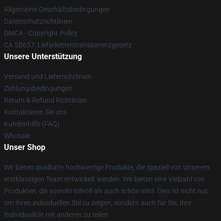
Allgemeine Geschäftsbedingungen
Datenschutzrichtlinien
DMCA - Copyright Policy
CA SB657: Lieferkettentransparenzgesetz
Unsere Unterstützung
Versand und Lieferrichtlinien
Zahlungsbedingungen
Return & Refund Richtlinien
Kontaktieren Sie uns
Kundenhilfe (FAQ)
Whosale
Unser Shop
Wir bieten qualitativ hochwertige Produkte, die speziell von unserem
erstklassigen Team entwickelt werden. Wir bieten eine Vielzahl von
Produkten, die sowohl stilvoll als auch schön sind. Dies ist nicht nur,
um Ihren individuellen Stil zu zeigen, sondern auch für Sie, Ihre
Individualität mit anderen zu teilen.