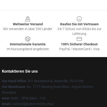
Footer
Weltweiter Versand
Kaufen Sie mit Vertrauen
Wir versenden in über 200 Länder
24/7 Schutz von Klicks bis zur
Lieferung
Internationale Garantie
100% Sicherer Checkout
Im Nutzungsland angeboten
PayPal / MasterCard / Visa
Kontaktieren Sie uns
Our Head Office
: 901 Woodland St, Nashville, TN 37206
Our Warehouse
: No. 7777 Nanjing Road West, Jing'an District,
Shanghai
Hour
: 9AM – 5PM (Mon – Fri)
Email
: contact@jodeci-merch.shop