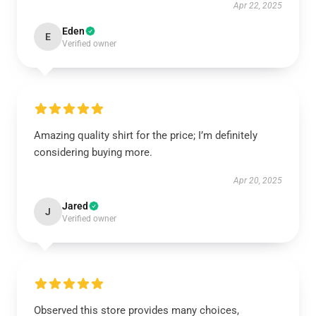
Apr 22, 2025
Eden
E
Verified owner
Amazing quality shirt for the price; I’m definitely
considering buying more.
Apr 20, 2025
Jared
J
Verified owner
Observed this store provides many choices,