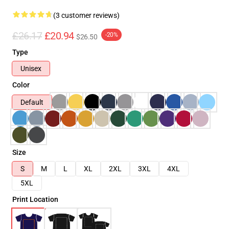
(3 customer reviews)
£26.17
£20.94
-20%
$26.50
Type
Unisex
Color
Default
Size
S
M
L
XL
2XL
3XL
4XL
5XL
Print Location