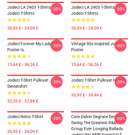
Jodeci LA 2403 T-Shirts
Jodeci LA 2403 T-Shirts
-20%
-20%
Jodeci T-Shirts
Jodeci T-Shirts
20,93 £ - 24,09 £
20,93 £ - 24,09 £
Jodeci Forever My Lady 19
Vintage 90s Inspired Jodeci
-20%
-20%
Poster Is.
Poster
15,64 £ - 36,26 £
15,64 £ - 36,26 £
Jodeci T-Shirt Pullover
Jodeci T-Shirt Pullover Hoodie
-20%
-20%
Sweatshirt
33,93 £ - 39,46 £
32,35 £ - 37,88 £
Jodeci Retro T-Shirt
Cute Dalvin Degrate Devante
-20%
-20%
Swing The Greatest R&B
Group Ever Longing Ballads
20,93 £ - 24,09 £
Jodeci 90s RNB Essential T-