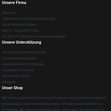
Unsere Firma
Über uns
Allgemeine Geschäftsbedingungen
Datenschutzrichtlinien
DMCA - Copyright Policy
CA SB657: Lieferkettentransparenzgesetz
Unsere Unterstützung
Versand und Lieferrichtlinien
Zahlungsbedingungen
Return & Refund Richtlinien
Kontaktieren Sie uns
Kundenhilfe (FAQ)
Whosale
Unser Shop
Wir bieten qualitativ hochwertige Produkte, die speziell von unserem
erstklassigen Team entwickelt werden. Wir bieten eine Vielzahl von
Produkten, die sowohl stilvoll als auch schön sind. Dies ist nicht nur,