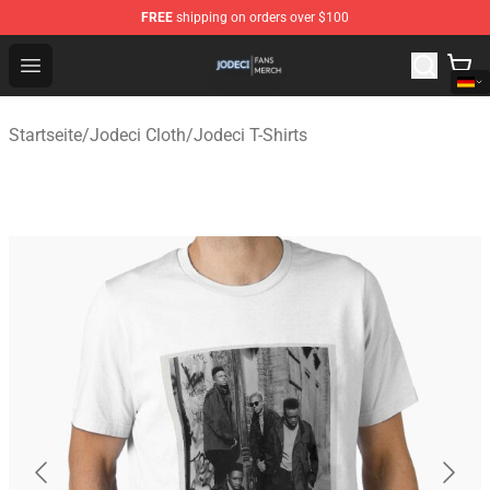
FREE
shipping on orders over $100
Jodeci Shop - Official Jodeci Merchandise Store
Open menu
Startseite
/
Jodeci Cloth
/
Jodeci T-Shirts