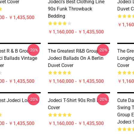
vet Cover
Jodeci's Best Clothing Line
Jodeci 
90s Funk Throwback
Duvet C
Bedding
00 - ￥1,435,500
￥1,160
￥1,160,000 - ￥1,435,500
-20%
-20%
est R & B Group
The Greatest R&B Group Ever
The Gre
ci Ballads Vintage
Jodeci Ballads On A Berlin
Longing
er
Duvet Cover
Cover
00 - ￥1,435,500
￥1,160,000 - ￥1,435,500
￥1,160
-20%
-20%
est Jodeci Longing
Jodeci T-Shirt 90s RnB Duvet
Cute Da
Cover
Swing T
Group E
Jodeci 
00 - ￥1,435,500
￥1,160,000 - ￥1,435,500