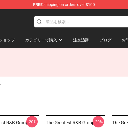
FREE
shipping on orders over $100
ショップ
カテゴリーで購入
注文追跡
ブログ
お
ー
-20%
-20%
est R&B Group
The Greatest R&B Group
The Gre