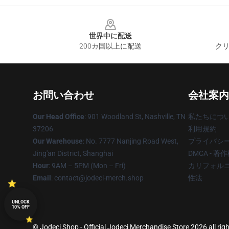
Footer
世界中に配送
200カ国以上に配送
クリ
お問い合わせ
会社案内
Our Head Office
: 901 Woodland St, Nashville, TN
私たちにつ
37206
利用規約
Our Warehouse
: No. 7777 Nanjing Road West,
プライバシ
Jing'an District, Shanghai
DMCA - 
Hour
: 9AM – 5PM (Mon – Fri)
カリフォルニ
Email
: contact@jodeci-merch.shop
性法
UNLOCK
10% OFF
© Jodeci Shop - Official Jodeci Merchandise Store 2026 all rig