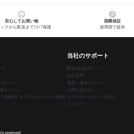
安心してお買い物
国際保証
ックから配送まで24/7保護
使用国で提供
当社のサポート
いて
配送&配送ポリシー
支払条件
ーポリシー
返品・返金ポリシー
著作権ポリシー
お問い合わせ
アSB657: サプライチェーンの透明
カスタマーサポート(FAQ)
スタッフ
hts reserved