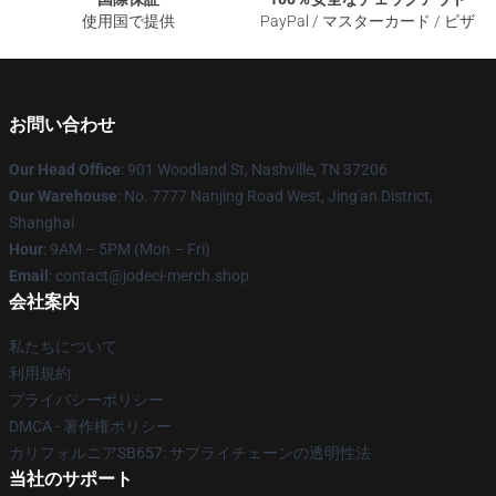
使用国で提供
PayPal / マスターカード / ビザ
お問い合わせ
Our Head Office
: 901 Woodland St, Nashville, TN 37206
Our Warehouse
: No. 7777 Nanjing Road West, Jing'an District,
Shanghai
Hour
: 9AM – 5PM (Mon – Fri)
Email
: contact@jodeci-merch.shop
会社案内
私たちについて
利用規約
プライバシーポリシー
DMCA - 著作権ポリシー
カリフォルニアSB657: サプライチェーンの透明性法
当社のサポート