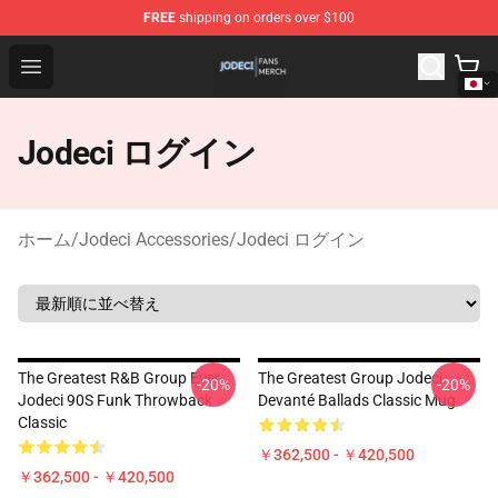
FREE
shipping on orders over $100
Jodeci Shop - Official Jodeci Merchandise Store
Open menu
Jodeci ログイン
ホーム
/
Jodeci Accessories
/
Jodeci ログイン
The Greatest R&B Group Ever
The Greatest Group Jodeci
-20%
-20%
Jodeci 90S Funk Throwback
Devanté Ballads Classic Mug
Classic
￥362,500 - ￥420,500
￥362,500 - ￥420,500