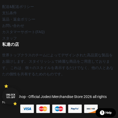
配送&配送ポリシー
支払条件
返品・返金ポリシー
お問い合わせ
カスタマーサポート(FAQ)
スタッフ
私達の店
世界トップクラスのチームによってデザインされた高品質な製品を
お届けします。 スタイリッシュで綺麗な商品をご用意しておりま
す。 これは、個々のスタイルを表示するだけでなく、他の人とあな
たの個性を共有するためのものです。
UNLOCK
© Jodeci Shop - Official Jodeci Merchandise Store 2026 all rights
10% OFF
reserved
Help