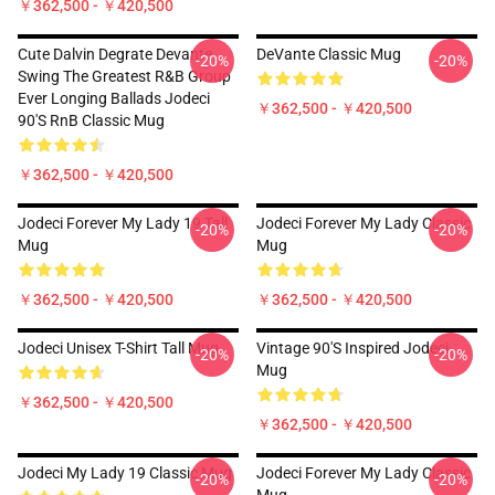
￥362,500 - ￥420,500
Cute Dalvin Degrate Devante
DeVante Classic Mug
-20%
-20%
Swing The Greatest R&B Group
Ever Longing Ballads Jodeci
￥362,500 - ￥420,500
90's RnB Classic Mug
￥362,500 - ￥420,500
Jodeci Forever My Lady 19 Tall
Jodeci Forever My Lady Classic
-20%
-20%
Mug
Mug
￥362,500 - ￥420,500
￥362,500 - ￥420,500
Jodeci Unisex T-Shirt Tall Mug
Vintage 90's Inspired Jodeci
-20%
-20%
Mug
￥362,500 - ￥420,500
￥362,500 - ￥420,500
Jodeci My Lady 19 Classic Mug
Jodeci Forever My Lady Classic
-20%
-20%