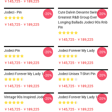
￥145,725 - ￥189,225
Jodeci - Pin
Cute Dalvin Devante Swing The
-20%
-20%
Greatest R&B Group Ever
Longing Ballads Jodeci 90s Rnb
￥145,725 - ￥189,225
Pin
￥145,725 - ￥189,225
Jodeci Pin
Jodeci Forever My Lady
-20%
-20%
￥145,725 - ￥189,225
￥145,725 - ￥189,225
Jodeci Forever My Lady 19 Pin
Jodeci Unisex T-Shirt Pin
-20%
-20%
￥145,725 - ￥189,225
￥145,725 - ￥189,225
Vintage 90s Inspired Jodeci Pin
Jodeci Forever My Lady 19 Pin
-20%
-20%
￥145,725 - ￥189,225
￥145,725 - ￥189,225