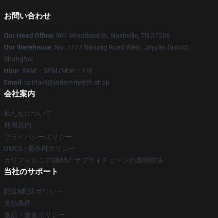
お問い合わせ
Our Head Office
: 901 Woodland St, Nashville, TN 37206
Our Warehouse
: No. 7777 Nanjing Road West, Jing'an District,
Shanghai
Hour
: 9AM – 5PM (Mon – Fri)
Email
: contact@jodeci-merch.shop
会社案内
私たちについて
利用規約
プライバシーポリシー
DMCA - 著作権ポリシー
カリフォルニアSB657: サプライチェーンの透明性法
当社のサポート
配送&配送ポリシー
支払条件
返品・返金ポリシー