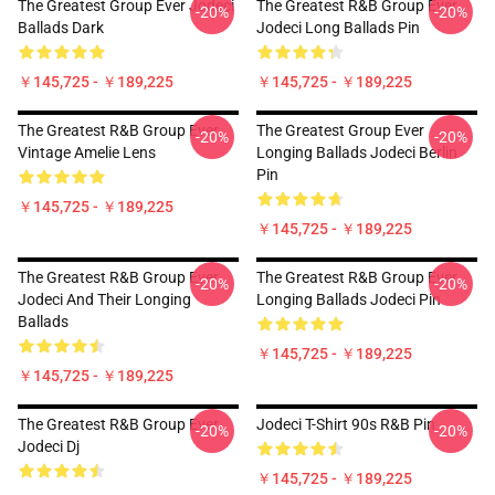
The Greatest Group Ever Jodeci
The Greatest R&B Group Ever
-20%
-20%
Ballads Dark
Jodeci Long Ballads Pin
￥145,725 - ￥189,225
￥145,725 - ￥189,225
The Greatest R&B Group Ever
The Greatest Group Ever
-20%
-20%
Vintage Amelie Lens
Longing Ballads Jodeci Berlin
Pin
￥145,725 - ￥189,225
￥145,725 - ￥189,225
The Greatest R&B Group Ever
The Greatest R&B Group Ever
-20%
-20%
Jodeci And Their Longing
Longing Ballads Jodeci Pin
Ballads
￥145,725 - ￥189,225
￥145,725 - ￥189,225
The Greatest R&B Group Ever
Jodeci T-Shirt 90s R&B Pin
-20%
-20%
Jodeci Dj
￥145,725 - ￥189,225