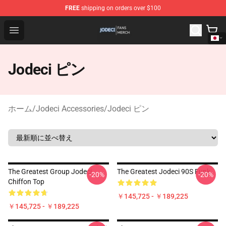
FREE
shipping on orders over $100
Jodeci Shop - Official Jodeci Merchandise Store
Open menu
Jodeci ピン
ホーム
/
Jodeci Accessories
/
Jodeci ピン
The Greatest Group Jodeci
The Greatest Jodeci 90S Funk
-20%
-20%
Chiffon Top
￥145,725 - ￥189,225
￥145,725 - ￥189,225