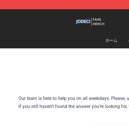
Jodeci Shop - Official Jodeci Merchandise Store
ホーム
Our team is here to help you on all weekdays. Please, u
If you still haven’t found the answer you’re looking fo