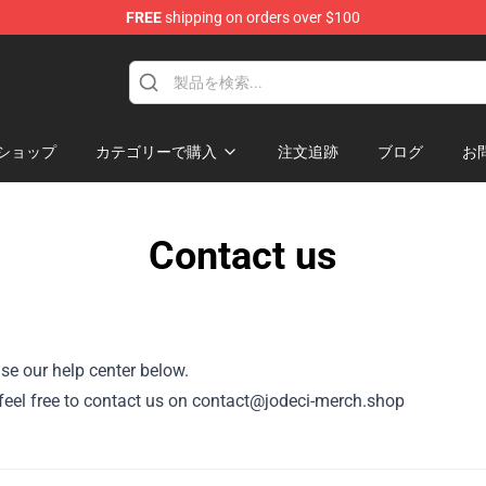
FREE
shipping on orders over $100
ショップ
カテゴリーで購入
注文追跡
ブログ
お
Contact us
se our help center below.
r, feel free to contact us on contact@jodeci-merch.shop