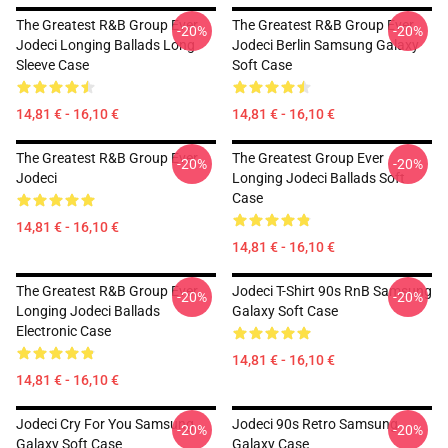
The Greatest R&B Group Ever
The Greatest R&B Group Ever
-20%
-20%
Jodeci Longing Ballads Long
Jodeci Berlin Samsung Galaxy
Sleeve Case
Soft Case
14,81 € - 16,10 €
14,81 € - 16,10 €
The Greatest R&B Group Ever
The Greatest Group Ever
-20%
-20%
Jodeci
Longing Jodeci Ballads Soft
Case
14,81 € - 16,10 €
14,81 € - 16,10 €
The Greatest R&B Group Ever
Jodeci T-Shirt 90s RnB Samsung
-20%
-20%
Longing Jodeci Ballads
Galaxy Soft Case
Electronic Case
14,81 € - 16,10 €
14,81 € - 16,10 €
Jodeci Cry For You Samsung
Jodeci 90s Retro Samsung
-20%
-20%
Galaxy Soft Case
Galaxy Case