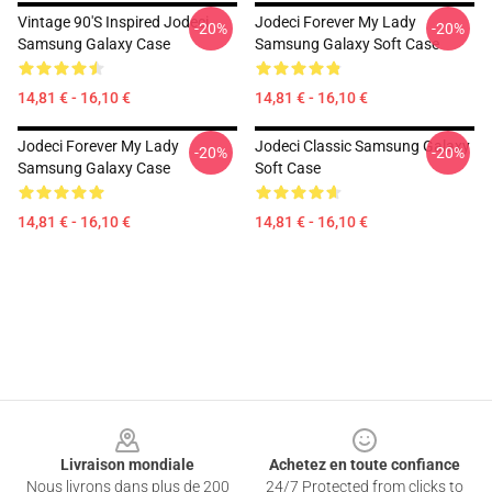
Vintage 90's Inspired Jodeci
Jodeci Forever My Lady
-20%
-20%
Samsung Galaxy Case
Samsung Galaxy Soft Case
14,81 € - 16,10 €
14,81 € - 16,10 €
Jodeci Forever My Lady
Jodeci Classic Samsung Galaxy
-20%
-20%
Samsung Galaxy Case
Soft Case
14,81 € - 16,10 €
14,81 € - 16,10 €
Footer
Livraison mondiale
Achetez en toute confiance
Nous livrons dans plus de 200
24/7 Protected from clicks to