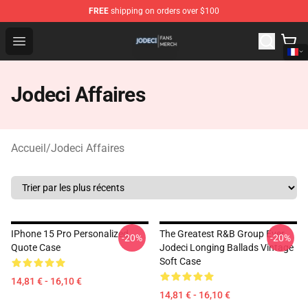
FREE
shipping on orders over $100
Jodeci Shop - Official Jodeci Merchandise Store
Open menu
Jodeci Affaires
Accueil
/
Jodeci Affaires
IPhone 15 Pro Personalized
The Greatest R&B Group Ever
-20%
-20%
Quote Case
Jodeci Longing Ballads Vintage
Soft Case
14,81 € - 16,10 €
14,81 € - 16,10 €