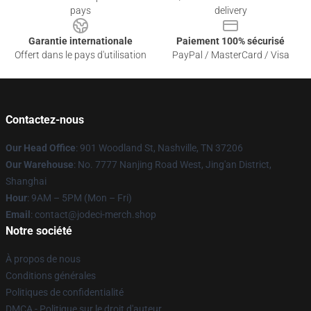
pays
delivery
Garantie internationale
Paiement 100% sécurisé
Offert dans le pays d'utilisation
PayPal / MasterCard / Visa
Contactez-nous
Our Head Office
: 901 Woodland St, Nashville, TN 37206
Our Warehouse
: No. 7777 Nanjing Road West, Jing'an District,
Shanghai
Hour
: 9AM – 5PM (Mon – Fri)
Email
: contact@jodeci-merch.shop
Notre société
À propos de nous
Conditions générales
Politiques de confidentialité
DMCA - Politique sur le droit d'auteur