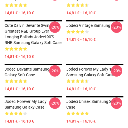
14,81 € - 16,10 €
14,81 € - 16,10 €
Cute Daivin Devante Swing The
Jodeci Vintage Samsung Case
-20%
-20%
Greatest R&B Group Ever
Longing Ballads Jodeci 90's
14,81 € - 16,10 €
RNB Samsung Galaxy Soft Case
14,81 € - 16,10 €
Jodeci Devante Samsung
Jodeci Forever My Lady 19
-20%
-20%
Galaxy Soft Case
Samsung Galaxy Soft Case
14,81 € - 16,10 €
14,81 € - 16,10 €
Jodeci Forever My Lady
Jodeci Unisex Samsung Soft
-20%
-20%
Samsung Galaxy Case
Case
14,81 € - 16,10 €
14,81 € - 16,10 €