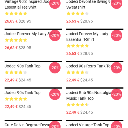
Vintage 90's Inspired Jodeci
Jodeci Devontae Swing 90s
-20%
-20%
Essential Tee Shirt
Sweatshirt
26,63 €
$28.95
26,63 €
$28.95
Jodeci Forever My Lady Sticker
Jodeci Forever My Lady
-20%
-20%
Essential T-Shirt
26,63 €
$28.95
26,63 €
$28.95
Jodeci 90s Tank Top
Jodeci 90s Retro Tank Top
-20%
-20%
22,49 €
$24.45
22,49 €
$24.45
Jodeci 90s Tank Top
Jodeci Rnb 90s Nostalgia Retro
-20%
-20%
Music Tank Top
22,49 €
$24.45
22,49 €
$24.45
Cute Dalvin Degrate Devante
Jodeci Vintage Tank Top
-20%
-20%