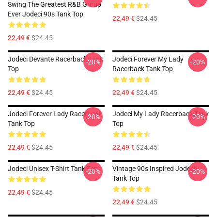
Swing The Greatest R&B Group
Ever Jodeci 90s Tank Top
22,49 €
$24.45
22,49 €
$24.45
Jodeci Devante Racerback Tank
Jodeci Forever My Lady
-20%
-20%
Top
Racerback Tank Top
22,49 €
$24.45
22,49 €
$24.45
Jodeci Forever Lady Racerback
Jodeci My Lady Racerback Tank
-20%
-20%
Tank Top
Top
22,49 €
$24.45
22,49 €
$24.45
Jodeci Unisex T-Shirt Tank Top
Vintage 90s Inspired Jodeci
-20%
-20%
Tank Top
22,49 €
$24.45
22,49 €
$24.45