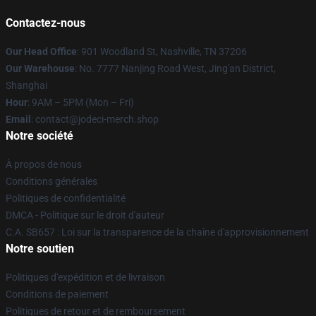
Contactez-nous
Our Head Office
: 901 Woodland St, Nashville, TN 37206
Our Warehouse
: No. 7777 Nanjing Road West, Jing'an District,
Shanghai
Hour
: 9AM – 5PM (Mon – Fri)
Email
: contact@jodeci-merch.shop
Notre société
À propos de nous
Conditions générales
Politiques de confidentialité
DMCA - Politique sur le droit d'auteur
C.A. SB657 : Loi sur la transparence de la chaîne d'approvisionnement
Notre soutien
Politiques d'expédition et de livraison
Conditions de paiement
Politiques de retour et de remboursement