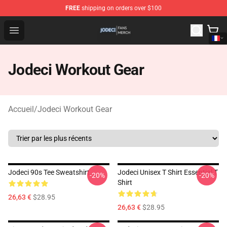
FREE
shipping on orders over $100
Jodeci Shop - Official Jodeci Merchandise Store
Open menu
Jodeci Workout Gear
Accueil
/
Jodeci Workout Gear
Jodeci 90s Tee Sweatshirt
Jodeci Unisex T Shirt Essential T
-20%
-20%
Shirt
26,63 €
$28.95
26,63 €
$28.95