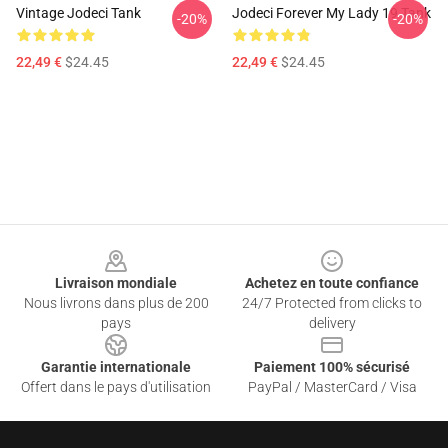
Vintage Jodeci Tank
Jodeci Forever My Lady 19 Tank
-20%
-20%
22,49 €
$24.45
22,49 €
$24.45
Footer
Livraison mondiale
Achetez en toute confiance
Nous livrons dans plus de 200
24/7 Protected from clicks to
pays
delivery
Garantie internationale
Paiement 100% sécurisé
Offert dans le pays d'utilisation
PayPal / MasterCard / Visa