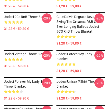
31,28 € - 59,80 €
31,28 € - 59,80 €
Jodeci 90s RnB Throw Blanket
Cute Dalvin Degrate Devante
-20%
-20%
Swing The Greatest R&B Group
Ever Longing Ballads Jodeci
31,28 € - 59,80 €
90's RnB Throw Blanket
31,28 € - 59,80 €
Jodeci Vintage Throw Blanket
Jodeci Forever My Lady Throw
-20%
-20%
Blanket
31,28 € - 59,80 €
31,28 € - 59,80 €
Jodeci Forever My Lady 19
Jodeci Unisex T-Shirt Throw
-20%
-20%
Throw Blanket
Blanket
31,28 € - 59,80 €
31,28 € - 59,80 €