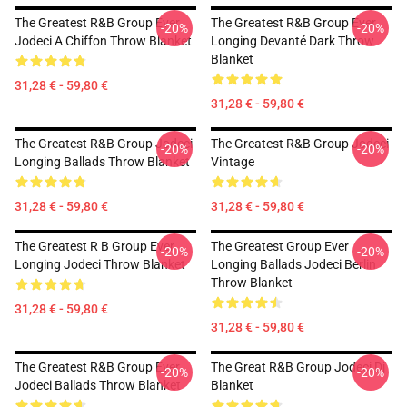
The Greatest R&B Group Ever
The Greatest R&B Group Ever
-20%
-20%
Jodeci A Chiffon Throw Blanket
Longing Devanté Dark Throw
Blanket
31,28 € - 59,80 €
31,28 € - 59,80 €
The Greatest R&B Group Jodeci
The Greatest R&B Group Jodeci
-20%
-20%
Longing Ballads Throw Blanket
Vintage
31,28 € - 59,80 €
31,28 € - 59,80 €
The Greatest R B Group Ever
The Greatest Group Ever
-20%
-20%
Longing Jodeci Throw Blanket
Longing Ballads Jodeci Berlin
Throw Blanket
31,28 € - 59,80 €
31,28 € - 59,80 €
The Greatest R&B Group Ever
The Great R&B Group Jodeci Dj
-20%
-20%
Jodeci Ballads Throw Blanket
Blanket