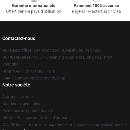
Garantie internationale
Paiement 100% sécurisé
Offert dans le pays d'utilisation
PayPal / MasterCard / Visa
Contactez-nous
Our Head Office
: 901 Woodland St, Nashville, TN 37206
Our Warehouse
: No. 7777 Nanjing Road West, Jing'an District,
Shanghai
Hour
: 9AM – 5PM (Mon – Fri)
Email
: contact@jodeci-merch.shop
Notre société
À propos de nous
Conditions générales
Politiques de confidentialité
DMCA - Politique sur le droit d'auteur
C.A. SB657 : Loi sur la transparence de la chaîne d'approvisionnement