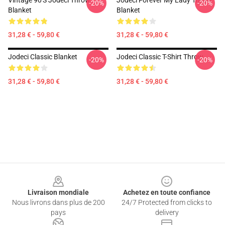
Vintage 90's Jodeci Throw
Jodeci Forever My Lady Throw
-20%
-20%
Blanket
Blanket
31,28 € - 59,80 €
31,28 € - 59,80 €
Jodeci Classic Blanket
Jodeci Classic T-Shirt Throw
-20%
-20%
31,28 € - 59,80 €
31,28 € - 59,80 €
Footer
Livraison mondiale
Achetez en toute confiance
Nous livrons dans plus de 200
24/7 Protected from clicks to
pays
delivery