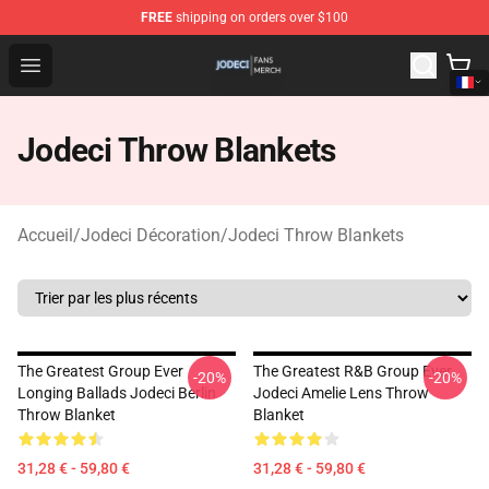
FREE
shipping on orders over $100
Jodeci Shop - Official Jodeci Merchandise Store
Open menu
Jodeci Throw Blankets
Accueil
/
Jodeci Décoration
/
Jodeci Throw Blankets
The Greatest Group Ever
The Greatest R&B Group Ever
-20%
-20%
Longing Ballads Jodeci Berlin
Jodeci Amelie Lens Throw
Throw Blanket
Blanket
31,28 € - 59,80 €
31,28 € - 59,80 €