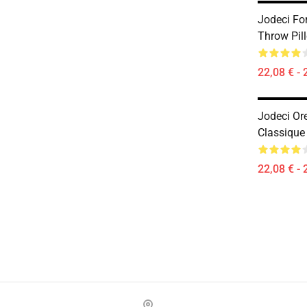
Jodeci Fo
Throw Pil
22,08 € - 
Jodeci Ore
Classique
22,08 € - 
Footer