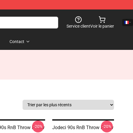
Service client
Voir le panier
Contact
-20%
-20%
90s RnB Throw Pillow
Jodeci 90s RnB Throw Pillow