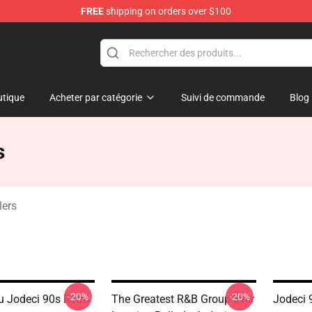
FREE
shipping on orders over $100
tique
Acheter par catégorie
Suivi de commande
Blog
s
lers
-20%
-20%
u Jodeci 90s Retro
The Greatest R&B Group Ever
Jodeci 