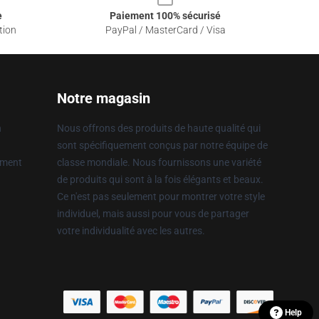
e
Paiement 100% sécurisé
tion
PayPal / MasterCard / Visa
Notre magasin
n
Nous offrons des produits de haute qualité qui
sont spécifiquement conçus par notre équipe de
ement
classe mondiale. Nous fournissons une variété
de produits qui sont à la fois élégants et beaux.
Ce n'est pas seulement pour montrer votre style
individuel, mais aussi pour vous de partager
votre individualité avec les autres.
Help