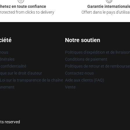
hetez en toute confiance
Garantie international
otected from clicks to delivery
Offert dans le pays d'utilisa
ciété
Notre soutien
 nous
Politiques d'expédition et de livraiso
énérales
Conditions de paiement
 confidentialité
Politiques de retour et de rembours
que sur le droit d'auteur
Contactez-nous
Loi sur la transparence de la chaîne
Aide aux clients (FAQ)
onnement
Vente
hts reserved