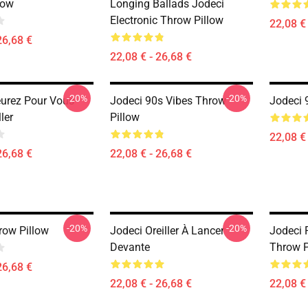
low
Longing Ballads Jodeci
Electronic Throw Pillow
22,08 € 
26,68 €
22,08 € - 26,68 €
-20%
-20%
eurez Pour Vous
Jodeci 90s Vibes Throw
Jodeci 
ler
Pillow
22,08 € 
26,68 €
22,08 € - 26,68 €
-20%
-20%
row Pillow
Jodeci Oreiller À Lancer
Jodeci 
Devante
Throw P
26,68 €
22,08 € - 26,68 €
22,08 € 