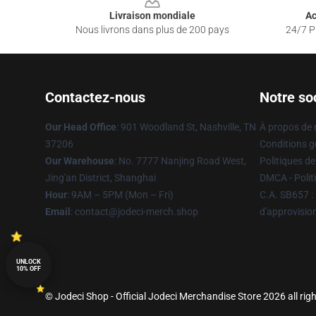
Livraison mondiale
Ac
Nous livrons dans plus de 200 pays
24/7 Pr
Contactez-nous
Notre so
Our Head Office
: 901 Woodland St, Nashville, TN
À propos de
37206
Conditions g
Our Warehouse
: No. 7777 Nanjing Road West,
Politiques de
Jing'an District, Shanghai
DMCA - Politi
Hour
: 9AM – 5PM (Mon – Fri)
C.A. SB657 : 
Email
: contact@jodeci-merch.shop
d'approvisi
UNLOCK
10% OFF
© Jodeci Shop - Official Jodeci Merchandise Store 2026 all rig