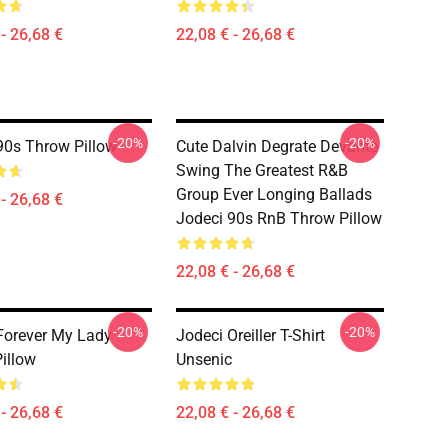
- 26,68 €
22,08 € - 26,68 €
-20%
-20%
90s Throw Pillow
Cute Dalvin Degrate Devante
Swing The Greatest R&B
Group Ever Longing Ballads
- 26,68 €
Jodeci 90s RnB Throw Pillow
22,08 € - 26,68 €
-20%
-20%
Forever My Lady
Jodeci Oreiller T-Shirt
illow
Unsenic
- 26,68 €
22,08 € - 26,68 €