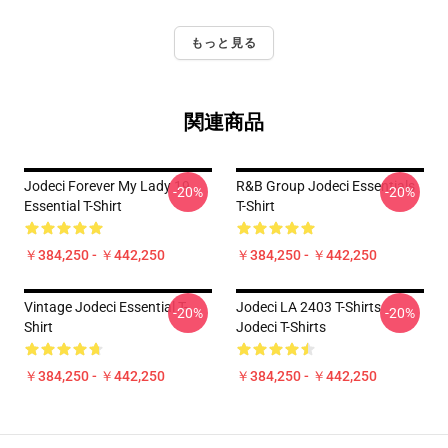
もっと見る
関連商品
Jodeci Forever My Lady 19
R&B Group Jodeci Essentials
-20%
-20%
Essential T-Shirt
T-Shirt
￥384,250 - ￥442,250
￥384,250 - ￥442,250
Vintage Jodeci Essential T-
Jodeci LA 2403 T-Shirts
-20%
-20%
Shirt
Jodeci T-Shirts
￥384,250 - ￥442,250
￥384,250 - ￥442,250
Footer