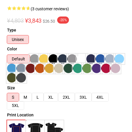
(3 customer reviews)
¥4,803
¥3,843
-20%
$26.50
Type
Unisex
Color
Default
Size
S
M
L
XL
2XL
3XL
4XL
5XL
Print Location