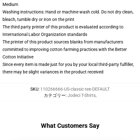
Medium
Washing instructions: Hand or machine wash cold. Do not dry clean,
bleach, tumble dry or iron on the print
The third party printer of this product is evaluated according to
International Labor Organization standards
The printer of this product sources blanks from manufacturers
committed to improving cotton farming practices with the Better
Cotton Initiative
Since every item is made just for you by your local third-party fulfiller,
there may be slight variances in the product received
SKU
:
110266666-US-classic-tee-DEFAULT
カテゴリー
:
Jodeci T-Shirts
,
What Customers Say