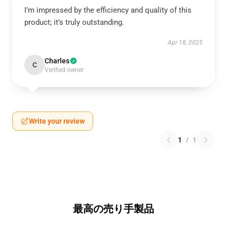
I’m impressed by the efficiency and quality of this
product; it’s truly outstanding.
Apr 18, 2025
Charles
C
Verified owner
Write your review
1
/
1
最高の売り手製品