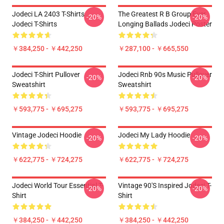
Jodeci LA 2403 T-Shirts
The Greatest R B Group Ever
-20%
-20%
Jodeci T-Shirts
Longing Ballads Jodeci Poster
￥384,250 - ￥442,250
￥287,100 - ￥665,550
Jodeci T-Shirt Pullover
Jodeci Rnb 90s Music Pullover
-20%
-20%
Sweatshirt
Sweatshirt
￥593,775 - ￥695,275
￥593,775 - ￥695,275
Vintage Jodeci Hoodie
Jodeci My Lady Hoodie
-20%
-20%
￥622,775 - ￥724,275
￥622,775 - ￥724,275
Jodeci World Tour Essential T-
Vintage 90's Inspired Jodeci T-
-20%
-20%
Shirt
Shirt
￥384,250 - ￥442,250
￥384,250 - ￥442,250