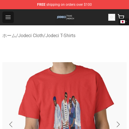
FREE
shipping on orders over $100
Jodeci Shop - Official Jodeci Merchandise Store
Open menu
ホーム
/
Jodeci Cloth
/
Jodeci T-Shirts