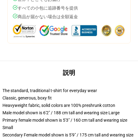
すべての小包に追跡番号を提供
商品が届かない場合は全額返金
説明
The standard, traditional t-shirt for everyday wear
Classic, generous, boxy fit
Heavyweight fabric, solid colors are 100% preshrunk cotton
Male model shown is 6'2" / 188 cm tall and wearing size Large
Primary female model shown is 5'3" / 160 cm tall and wearing size
Small
Secondary Female model shown is 5'9" / 175 cm tall and wearing size