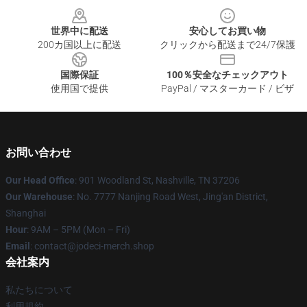
世界中に配送
安心してお買い物
200カ国以上に配送
クリックから配送まで24/7保護
国際保証
100％安全なチェックアウト
使用国で提供
PayPal / マスターカード / ビザ
お問い合わせ
Our Head Office
: 901 Woodland St, Nashville, TN 37206
Our Warehouse
: No. 7777 Nanjing Road West, Jing'an District,
Shanghai
Hour
: 9AM – 5PM (Mon – Fri)
Email
: contact@jodeci-merch.shop
会社案内
私たちについて
利用規約