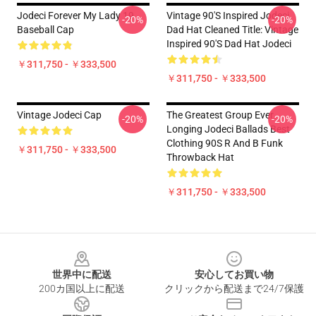
Jodeci Forever My Lady 19
Vintage 90's Inspired Jodeci
-20%
-20%
Baseball Cap
Dad Hat Cleaned Title: Vintage
Inspired 90's Dad Hat Jodeci
￥311,750 - ￥333,500
￥311,750 - ￥333,500
Vintage Jodeci Cap
The Greatest Group Ever
-20%
-20%
Longing Jodeci Ballads Best
Clothing 90S R And B Funk
￥311,750 - ￥333,500
Throwback Hat
￥311,750 - ￥333,500
Footer
世界中に配送
安心してお買い物
200カ国以上に配送
クリックから配送まで24/7保護