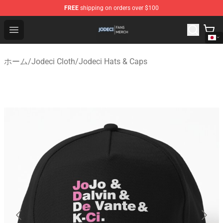
FREE
shipping on orders over $100
Jodeci Shop - Official Jodeci Merchandise Store
Open menu
ホーム
/
Jodeci Cloth
/
Jodeci Hats & Caps