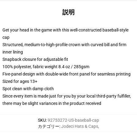
説明
Get your head in the game with this well-constructed baseball-style
cap
Structured, medium-to-high-profile crown with curved bill and firm
inner lining
Snapback closure for adjustable fit
100% polyester, fabric weight 8.4 oz / 285gsm
Five-panel design with double-wide front panel for seamless printing
Sized for ages 13+
Spot clean with damp cloth
Since every item is made just for you by your local third-party fulfiller,
there may be slight variances in the product received
SKU
:
92753272-US-baseball-cap
カテゴリー
:
Jodeci Hats & Caps
,