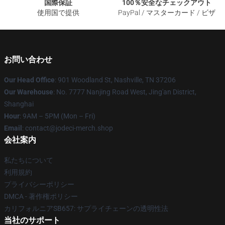
国際保証
100％安全なチェックアウト
使用国で提供
PayPal / マスターカード / ビザ
お問い合わせ
Our Head Office
: 901 Woodland St, Nashville, TN 37206
Our Warehouse
: No. 7777 Nanjing Road West, Jing'an District,
Shanghai
Hour
: 9AM – 5PM (Mon – Fri)
Email
: contact@jodeci-merch.shop
会社案内
私たちについて
利用規約
プライバシーポリシー
DMCA - 著作権ポリシー
カリフォルニアSB657: サプライチェーンの透明性法
当社のサポート