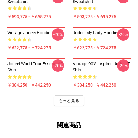
Sweatshirt
Sweatshirt
￥593,775 - ￥695,275
￥593,775 - ￥695,275
Vintage Jodeci Hoodie
Jodeci My Lady Hoodie
-20%
-20%
￥622,775 - ￥724,275
￥622,775 - ￥724,275
Jodeci World Tour Essential T-
Vintage 90's Inspired Jodeci T-
-20%
-20%
Shirt
Shirt
￥384,250 - ￥442,250
￥384,250 - ￥442,250
もっと見る
関連商品