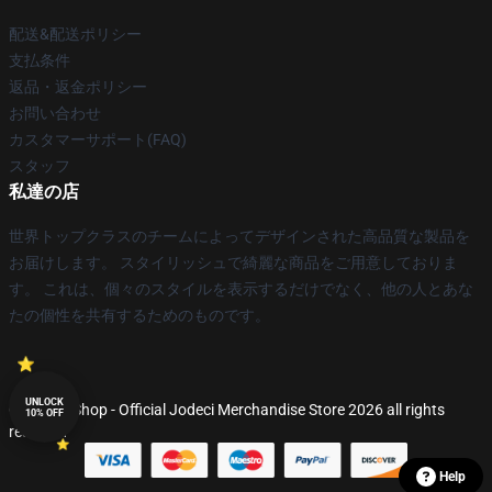
配送&配送ポリシー
支払条件
返品・返金ポリシー
お問い合わせ
カスタマーサポート(FAQ)
スタッフ
私達の店
世界トップクラスのチームによってデザインされた高品質な製品を
お届けします。 スタイリッシュで綺麗な商品をご用意しておりま
す。 これは、個々のスタイルを表示するだけでなく、他の人とあな
たの個性を共有するためのものです。
UNLOCK
© Jodeci Shop - Official Jodeci Merchandise Store 2026 all rights
10% OFF
reserved
Help