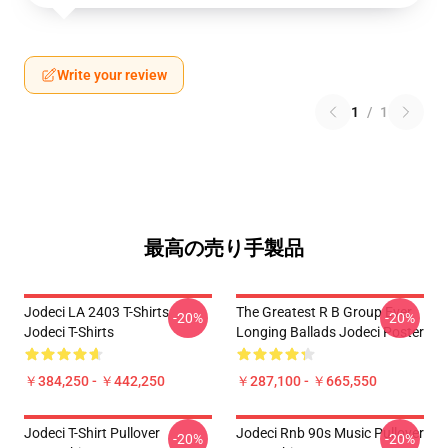
Write your review
1
/
1
最高の売り手製品
Jodeci LA 2403 T-Shirts
The Greatest R B Group Ever
-20%
-20%
Jodeci T-Shirts
Longing Ballads Jodeci Poster
￥384,250 - ￥442,250
￥287,100 - ￥665,550
Jodeci T-Shirt Pullover
Jodeci Rnb 90s Music Pullover
-20%
-20%