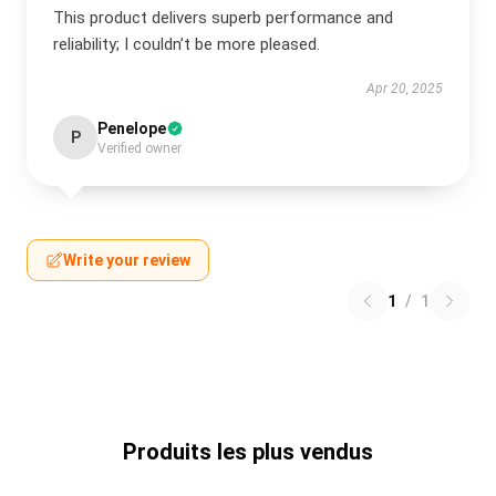
This product delivers superb performance and
reliability; I couldn’t be more pleased.
Apr 20, 2025
Penelope
P
Verified owner
Write your review
1
/
1
Produits les plus vendus