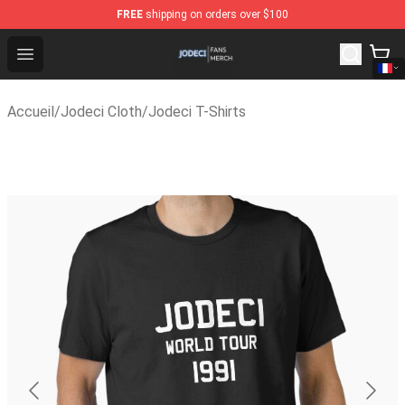
FREE
shipping on orders over $100
Jodeci Shop - Official Jodeci Merchandise Store
Open menu
Accueil
/
Jodeci Cloth
/
Jodeci T-Shirts