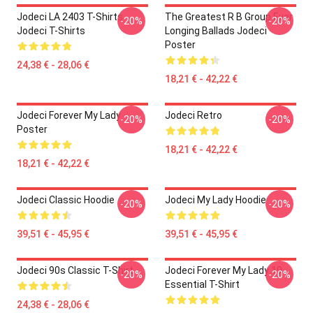
Jodeci LA 2403 T-Shirts
The Greatest R B Group Ever
-20%
-20%
Jodeci T-Shirts
Longing Ballads Jodeci
Poster
24,38 € - 28,06 €
18,21 € - 42,22 €
Jodeci Forever My Lady
Jodeci Retro
-20%
-20%
Poster
18,21 € - 42,22 €
18,21 € - 42,22 €
Jodeci Classic Hoodie
Jodeci My Lady Hoodie
-20%
-20%
39,51 € - 45,95 €
39,51 € - 45,95 €
Jodeci 90s Classic T-Shirt
Jodeci Forever My Lady 19
-20%
-20%
Essential T-Shirt
24,38 € - 28,06 €