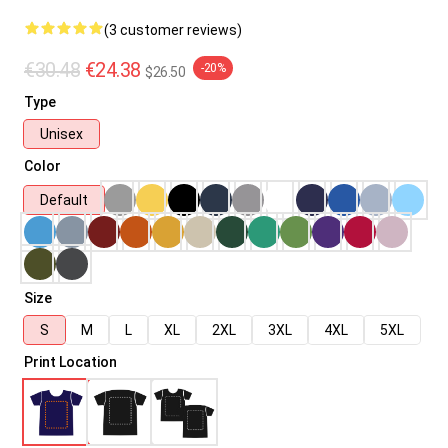
(3 customer reviews)
€30.48
€24.38
-20%
$26.50
Type
Unisex
Color
Default
Size
S
M
L
XL
2XL
3XL
4XL
5XL
Print Location