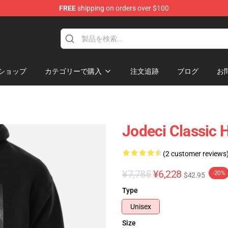
FREE
shipping on orders over $100
ショップ
カテゴリーで購入
注文追跡
ブログ
お
Jodeci Classic 
(2 customer reviews
¥7,785
¥6,228
-20%
$42.95
Type
Unisex
Size