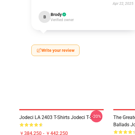
Apr 22, 2025
Brody
B
Verified owner
Write your review
-20%
Jodeci LA 2403 T-Shirts Jodeci T-Shirts
The Great
Ballads J
￥384,250 - ￥442,250