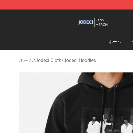
Jodeci Shop - Official Jodeci Merchandise Store
ホーム
ホーム
/
Jodeci Cloth
/
Jodeci Hoodies