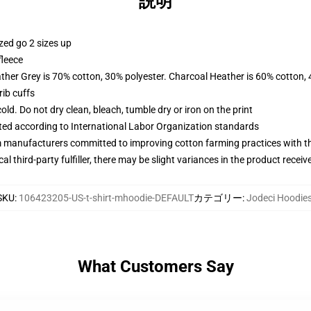
説明
zed go 2 sizes up
fleece
ather Grey is 70% cotton, 30% polyester. Charcoal Heather is 60% cotton,
ib cuffs
d. Do not dry clean, bleach, tumble dry or iron on the print
uated according to International Labor Organization standards
m manufacturers committed to improving cotton farming practices with the
al third-party fulfiller, there may be slight variances in the product receiv
SKU
:
106423205-US-t-shirt-mhoodie-DEFAULT
カテゴリー
:
Jodeci Hoodie
What Customers Say