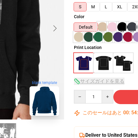
S
M
L
XL
2X
Color
Default
Print Location
サイズガイドを見る
blank template
Quantity
このセールはあと
00
:
54
Deliver to United States