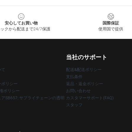
安心してお買い物
国際保証
ックから配送まで24/7保護
使用国で提供
当社のサポート
いて
配送&配送ポリシー
支払条件
ーポリシー
返品・返金ポリシー
著作権ポリシー
お問い合わせ
アSB657: サプライチェーンの透明
カスタマーサポート(FAQ)
スタッフ