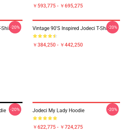
￥593,775 - ￥695,275
-20%
-20%
-Shirt
Vintage 90's Inspired Jodeci T-Shirt
￥384,250 - ￥442,250
-20%
-20%
die
Jodeci My Lady Hoodie
￥622,775 - ￥724,275