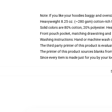
Note: If you like your hoodies baggy and oversi
Heavyweight 8.25 oz. (~280 gsm) cotton-rich 
Solid colors are 80% cotton, 20% polyester. He
Front pouch pocket, matching drawstring and r
Washing instructions: Hand or machine wash col
The third party printer of this product is eval
The printer of this product sources blanks fro
Since every item is made just for you by your loc