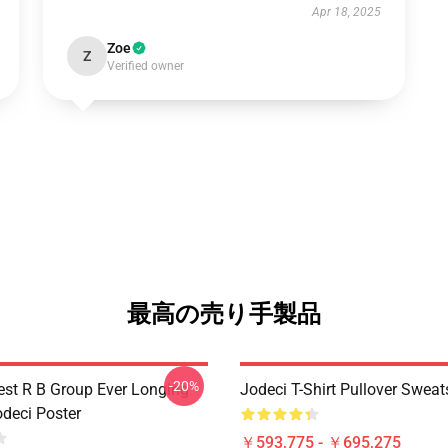
Apr 18, 2025
Zoe
Z
Verified owner
最高の売り手製品
-20%
est R B Group Ever Longing
Jodeci T-Shirt Pullover Sweat
odeci Poster
￥593,775 - ￥695,275