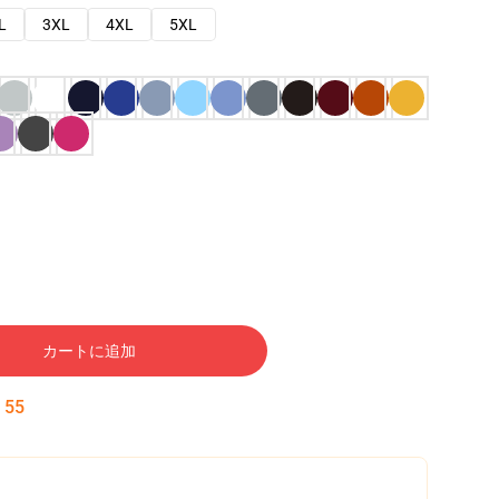
L
3XL
4XL
5XL
カートに追加
:
54