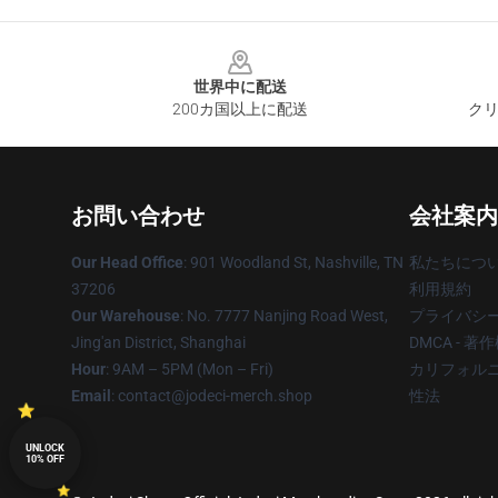
Footer
世界中に配送
200カ国以上に配送
クリ
お問い合わせ
会社案内
Our Head Office
: 901 Woodland St, Nashville, TN
私たちにつ
37206
利用規約
Our Warehouse
: No. 7777 Nanjing Road West,
プライバシ
Jing'an District, Shanghai
DMCA - 
Hour
: 9AM – 5PM (Mon – Fri)
カリフォルニ
Email
: contact@jodeci-merch.shop
性法
UNLOCK
10% OFF