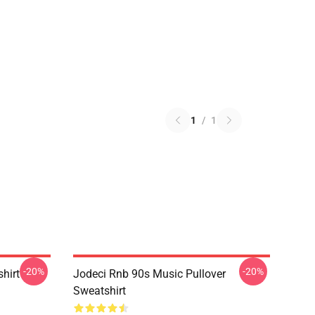
1
/
1
-20%
-20%
shirt
Jodeci Rnb 90s Music Pullover
Sweatshirt