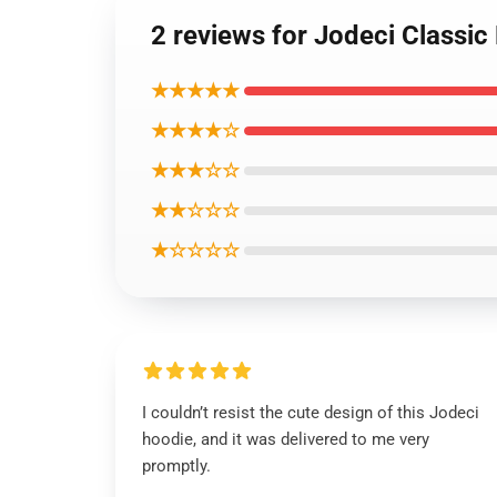
2 reviews for Jodeci Classic
★★★★★
★★★★☆
★★★☆☆
★★☆☆☆
★☆☆☆☆
I couldn’t resist the cute design of this Jodeci
hoodie, and it was delivered to me very
promptly.