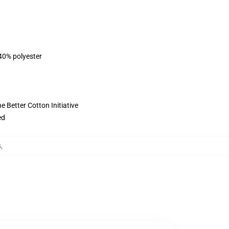
 40% polyester
 Better Cotton Initiative
ed
s
,