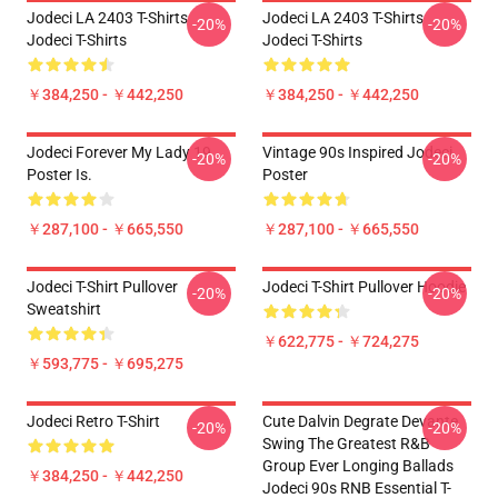
Jodeci LA 2403 T-Shirts
Jodeci LA 2403 T-Shirts
-20%
-20%
Jodeci T-Shirts
Jodeci T-Shirts
￥384,250 - ￥442,250
￥384,250 - ￥442,250
Jodeci Forever My Lady 19
Vintage 90s Inspired Jodeci
-20%
-20%
Poster Is.
Poster
￥287,100 - ￥665,550
￥287,100 - ￥665,550
Jodeci T-Shirt Pullover
Jodeci T-Shirt Pullover Hoodie
-20%
-20%
Sweatshirt
￥622,775 - ￥724,275
￥593,775 - ￥695,275
Jodeci Retro T-Shirt
Cute Dalvin Degrate Devante
-20%
-20%
Swing The Greatest R&B
Group Ever Longing Ballads
￥384,250 - ￥442,250
Jodeci 90s RNB Essential T-