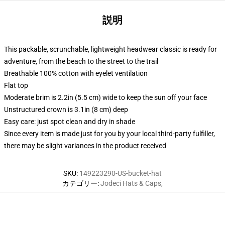
説明
This packable, scrunchable, lightweight headwear classic is ready for
adventure, from the beach to the street to the trail
Breathable 100% cotton with eyelet ventilation
Flat top
Moderate brim is 2.2in (5.5 cm) wide to keep the sun off your face
Unstructured crown is 3.1in (8 cm) deep
Easy care: just spot clean and dry in shade
Since every item is made just for you by your local third-party fulfiller,
there may be slight variances in the product received
SKU
:
149223290-US-bucket-hat
カテゴリー
:
Jodeci Hats & Caps
,