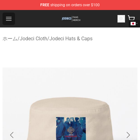
FREE
shipping on orders over $100
Jodeci Shop - Official Jodeci Merchandise Store
Open menu
ホーム
/
Jodeci Cloth
/
Jodeci Hats & Caps