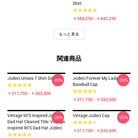
Shirt
￥384,250 - ￥442,250
もっと見る
関連商品
Jodeci Unisex T Shirt Dad Hat
Jodeci Forever My Lady
-20%
-20%
Baseball Cap
￥311,750 - ￥333,500
￥311,750 - ￥333,500
Vintage 90's Inspired Jodeci
Vintage Jodeci Cap
-20%
-20%
Dad Hat Cleaned Title: Vintage
Inspired 90's Dad Hat Jodeci
￥311,750 - ￥333,500