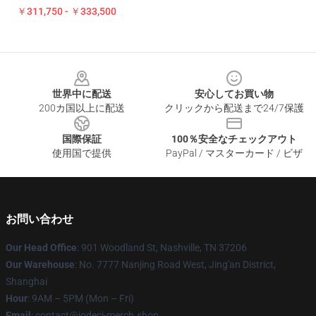
￥311,750 - ￥333,500
Footer
世界中に配送
安心してお買い物
200カ国以上に配送
クリックから配送まで24/7保護
国際保証
100％安全なチェックアウト
使用国で提供
PayPal / マスターカード / ビザ
お問い合わせ
Our Head Office
: 901 Woodland St, Nashville, TN 37206
Our Warehouse
: No. 7777 Nanjing Road West, Jing'an District,
Shanghai
Hour
: 9AM – 5PM (Mon – Fri)
Email
: contact@jodeci-merch.shop