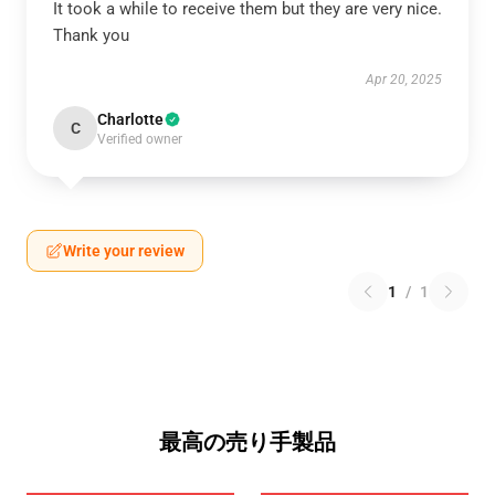
It took a while to receive them but they are very nice.
Thank you
Apr 20, 2025
Charlotte
C
Verified owner
Write your review
1
/
1
最高の売り手製品