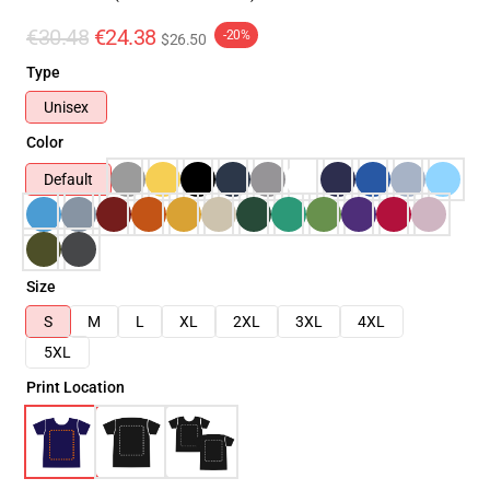
€30.48
€24.38
-20%
$26.50
Type
Unisex
Color
Default
Size
S
M
L
XL
2XL
3XL
4XL
5XL
Print Location