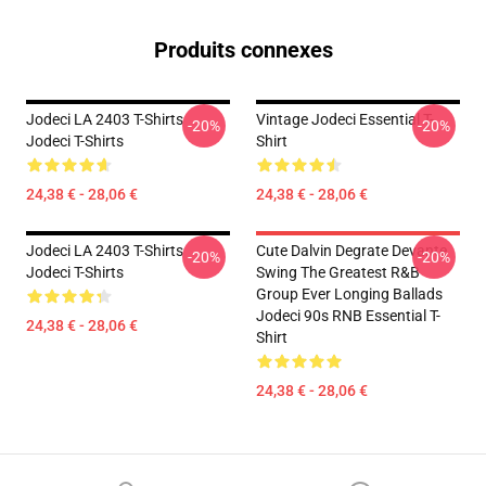
Produits connexes
Jodeci LA 2403 T-Shirts
Vintage Jodeci Essential T-
-20%
-20%
Jodeci T-Shirts
Shirt
24,38 € - 28,06 €
24,38 € - 28,06 €
Jodeci LA 2403 T-Shirts
Cute Dalvin Degrate Devante
-20%
-20%
Jodeci T-Shirts
Swing The Greatest R&B
Group Ever Longing Ballads
Jodeci 90s RNB Essential T-
24,38 € - 28,06 €
Shirt
24,38 € - 28,06 €
Footer