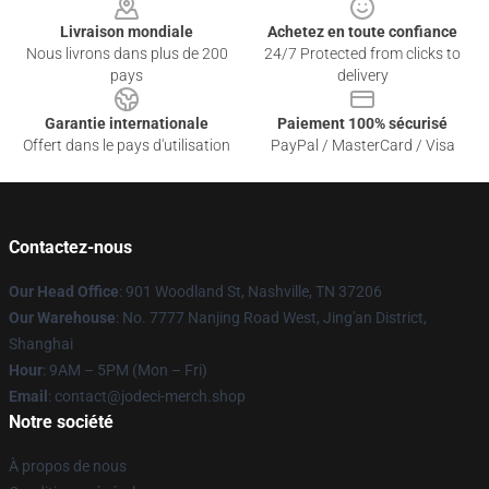
Livraison mondiale
Achetez en toute confiance
Nous livrons dans plus de 200
24/7 Protected from clicks to
pays
delivery
Garantie internationale
Paiement 100% sécurisé
Offert dans le pays d'utilisation
PayPal / MasterCard / Visa
Contactez-nous
Our Head Office
: 901 Woodland St, Nashville, TN 37206
Our Warehouse
: No. 7777 Nanjing Road West, Jing'an District,
Shanghai
Hour
: 9AM – 5PM (Mon – Fri)
Email
: contact@jodeci-merch.shop
Notre société
À propos de nous