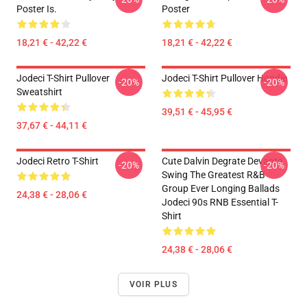
Poster Is.
Poster
18,21 € - 42,22 €
18,21 € - 42,22 €
Jodeci T-Shirt Pullover
Jodeci T-Shirt Pullover Hoodie
-20%
-20%
Sweatshirt
39,51 € - 45,95 €
37,67 € - 44,11 €
Jodeci Retro T-Shirt
Cute Dalvin Degrate Devante
-20%
-20%
Swing The Greatest R&B
Group Ever Longing Ballads
24,38 € - 28,06 €
Jodeci 90s RNB Essential T-
Shirt
24,38 € - 28,06 €
VOIR PLUS