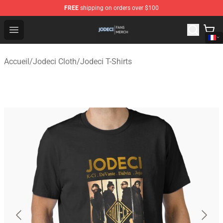
FREE
shipping on orders over $100
Jodeci Shop - Official Jodeci Merchandise Store
Open menu
Accueil
/
Jodeci Cloth
/
Jodeci T-Shirts