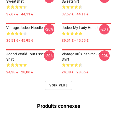
Sweatshirt
Sweatshirt
37,67 € - 44,11 €
37,67 € - 44,11 €
Vintage Jodeci Hoodie
Jodeci My Lady Hoodie
-20%
-20%
39,51 € - 45,95 €
39,51 € - 45,95 €
Jodeci World Tour Essential T-
Vintage 90's Inspired Jodeci T-
-20%
-20%
Shirt
Shirt
24,38 € - 28,06 €
24,38 € - 28,06 €
VOIR PLUS
Produits connexes