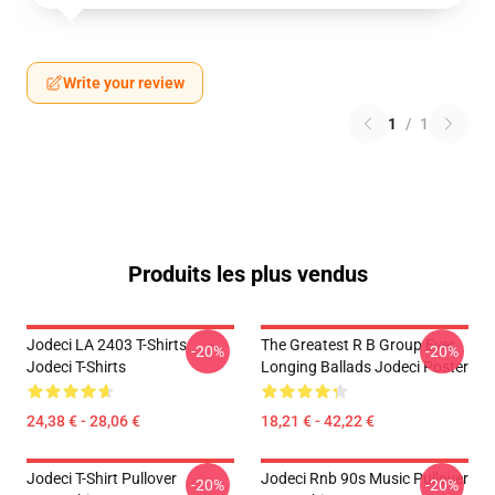
Write your review
1
/
1
Produits les plus vendus
Jodeci LA 2403 T-Shirts
The Greatest R B Group Ever
-20%
-20%
Jodeci T-Shirts
Longing Ballads Jodeci Poster
24,38 € - 28,06 €
18,21 € - 42,22 €
Jodeci T-Shirt Pullover
Jodeci Rnb 90s Music Pullover
-20%
-20%