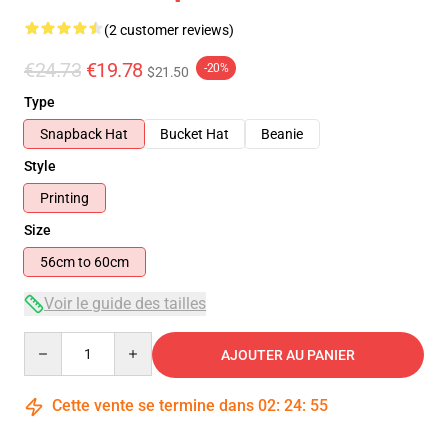
(2 customer reviews)
€24.73
€19.78
-20%
$21.50
Type
Snapback Hat
Bucket Hat
Beanie
Style
Printing
Size
56cm to 60cm
Voir le guide des tailles
Quantity
AJOUTER AU PANIER
Cette vente se termine dans
02
:
24
:
54