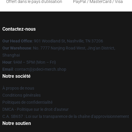
Offert dans le pays d'utilisation
PayPal / MasterCard / Visa
Contactez-nous
Our Head Office
: 901 Woodland St, Nashville, TN 37206
Our Warehouse
: No. 7777 Nanjing Road West, Jing'an District,
Shanghai
Hour
: 9AM – 5PM (Mon – Fri)
Email
: contact@jodeci-merch.shop
Notre société
À propos de nous
Conditions générales
Politiques de confidentialité
DMCA - Politique sur le droit d'auteur
C.A. SB657 : Loi sur la transparence de la chaîne d'approvisionnement
Notre soutien