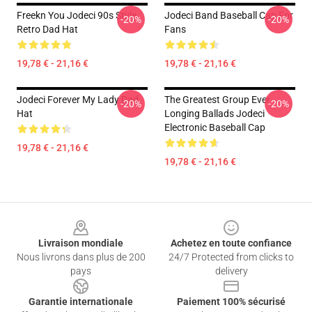
Freekn You Jodeci 90s Style
Jodeci Band Baseball Cap For
-20%
-20%
Retro Dad Hat
Fans
19,78 € - 21,16 €
19,78 € - 21,16 €
Jodeci Forever My Lady Dad
The Greatest Group Ever
-20%
-20%
Hat
Longing Ballads Jodeci
Electronic Baseball Cap
19,78 € - 21,16 €
19,78 € - 21,16 €
Footer
Livraison mondiale
Achetez en toute confiance
Nous livrons dans plus de 200
24/7 Protected from clicks to
pays
delivery
Garantie internationale
Paiement 100% sécurisé