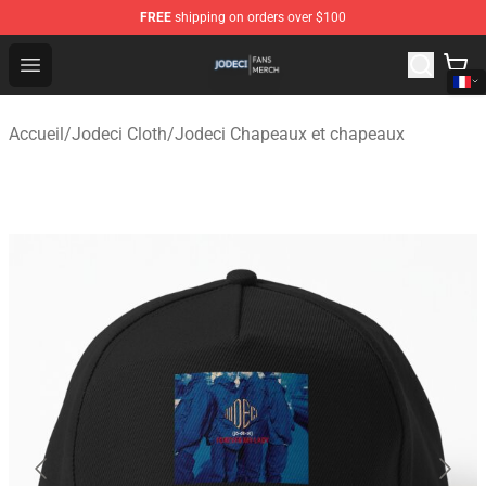
FREE
shipping on orders over $100
Jodeci Shop - Official Jodeci Merchandise Store
Open menu
Accueil
/
Jodeci Cloth
/
Jodeci Chapeaux et chapeaux