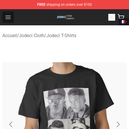
FREE
shipping on orders over $100
Jodeci Shop - Official Jodeci Merchandise Store
Open menu
Accueil
/
Jodeci Cloth
/
Jodeci T-Shirts