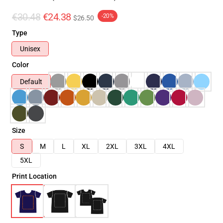
€30.48
€24.38
-20%
$26.50
Type
Unisex
Color
Default
Size
S
M
L
XL
2XL
3XL
4XL
5XL
Print Location