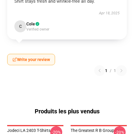
Shirt stays fresh and wrinkle-free all day.
Apr 18, 2025
Cole
C
Verified owner
Write your review
1
/
1
Produits les plus vendus
Jodeci LA 2403 T-Shirts
The Greatest R B Group Ever
-20%
-20%