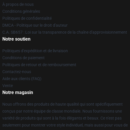
À propos de nous
Conditions générales
Politiques de confidentialité
DMCA - Politique sur le droit d'auteur
C.A. SB657 : Loi sur la transparence de la chaîne d'approvisionnement
Notre soutien
Politiques d'expédition et de livraison
Conditions de paiement
Politiques de retour et de remboursement
Contactez-nous
Aide aux clients (FAQ)
Vente
Notre magasin
Nous offrons des produits de haute qualité qui sont spécifiquement
conçus par notre équipe de classe mondiale. Nous fournissons une
variété de produits qui sont à la fois élégants et beaux. Ce n'est pas
seulement pour montrer votre style individuel, mais aussi pour vous de