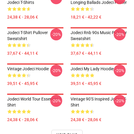
Jodeci T-Shirts
Longing Ballads Jodeci Poster
24,38 € - 28,06 €
18,21 € - 42,22 €
Jodeci T-Shirt Pullover
Jodeci Rnb 90s Music Pullover
-20%
-20%
Sweatshirt
Sweatshirt
37,67 € - 44,11 €
37,67 € - 44,11 €
Vintage Jodeci Hoodie
Jodeci My Lady Hoodie
-20%
-20%
39,51 € - 45,95 €
39,51 € - 45,95 €
Jodeci World Tour Essential T-
Vintage 90's Inspired Jodeci T-
-20%
-20%
Shirt
Shirt
24,38 € - 28,06 €
24,38 € - 28,06 €