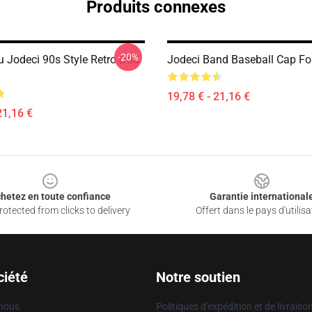
Produits connexes
-20%
u Jodeci 90s Style Retro Dad
Jodeci Band Baseball Cap Fo
19,78 € - 21,16 €
21,16 €
hetez en toute confiance
Garantie international
otected from clicks to delivery
Offert dans le pays d'utilisa
ciété
Notre soutien
 nous
Politiques d'expédition et de livraiso