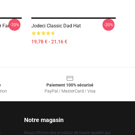
-20%
-20%
r Fans
Jodeci Classic Dad Hat
19,78 € - 21,16 €
e
Paiement 100% sécurisé
tion
PayPal / MasterCard / Visa
Notre magasin
n
Nous offrons des produits de haute qualité qui