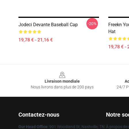
-20%
Jodeci Devante Baseball Cap
Freekn Yo
Hat
19,78 € - 21,16 €
19,78 € - 
Footer
Livraison mondiale
Ac
Nous livrons dans plus de 200 pays
24/7 Pr
Contactez-nous
Notre so
Our Head Office
: 901 Woodland St, Nashville, TN
À propos de