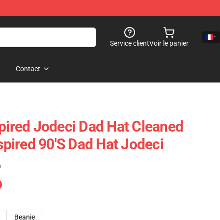
Service client
Voir le panier
Contact
spired Jodeci Dad Hat Cleaned
nspired 90's Dad Hat Jodeci
)
Beanie