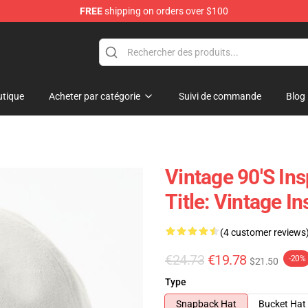
FREE
shipping on orders over $100
tique
Acheter par catégorie
Suivi de commande
Blog
Vintage 90's In
Title: Vintage I
(4 customer reviews
€24.73
€19.78
-20%
$21.50
Type
Snapback Hat
Bucket Hat