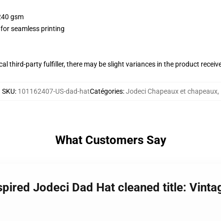
 240 gsm
 for seamless printing
al third-party fulfiller, there may be slight variances in the product receiv
SKU
:
101162407-US-dad-hat
Catégories
:
Jodeci Chapeaux et chapeaux
,
What Customers Say
spired Jodeci Dad Hat cleaned title: Vinta