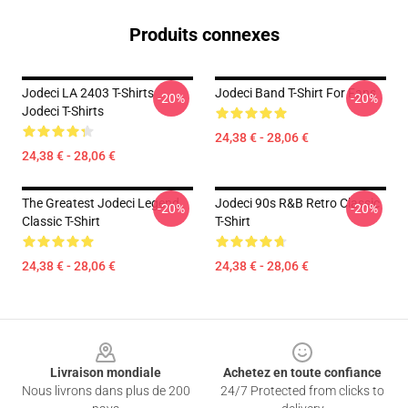
Produits connexes
Jodeci LA 2403 T-Shirts
Jodeci Band T-Shirt For Fans
-20%
-20%
Jodeci T-Shirts
24,38 € - 28,06 €
24,38 € - 28,06 €
The Greatest Jodeci Legend
Jodeci 90s R&B Retro Classic
-20%
-20%
Classic T-Shirt
T-Shirt
24,38 € - 28,06 €
24,38 € - 28,06 €
Footer
Livraison mondiale
Achetez en toute confiance
Nous livrons dans plus de 200
24/7 Protected from clicks to