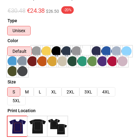
€30.48
€24.38
-20%
$26.50
Type
Unisex
Color
Default
Size
S
M
L
XL
2XL
3XL
4XL
5XL
Print Location