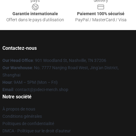
pays
delivery
Garantie internationale
Paiement 100% sécurisé
Offert dans le pays d'utilisation
PayPal / MasterCard / Visa
Contactez-nous
Our Head Office
: 901 Woodland St, Nashville, TN 37206
Our Warehouse
: No. 7777 Nanjing Road West, Jing'an District,
Shanghai
Hour
: 9AM – 5PM (Mon – Fri)
Email
: contact@jodeci-merch.shop
Notre société
À propos de nous
Conditions générales
Politiques de confidentialité
DMCA - Politique sur le droit d'auteur