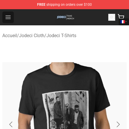
FREE
shipping on orders over $100
Jodeci Shop - Official Jodeci Merchandise Store
Open menu
Accueil
/
Jodeci Cloth
/
Jodeci T-Shirts