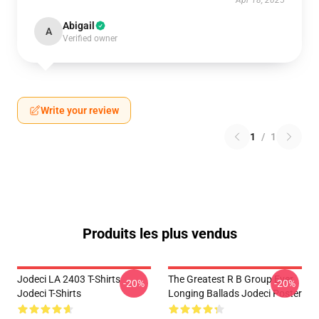
Apr 18, 2025
Abigail
A
Verified owner
Write your review
1
/
1
Produits les plus vendus
Jodeci LA 2403 T-Shirts
The Greatest R B Group Ever
-20%
-20%
Jodeci T-Shirts
Longing Ballads Jodeci Poster