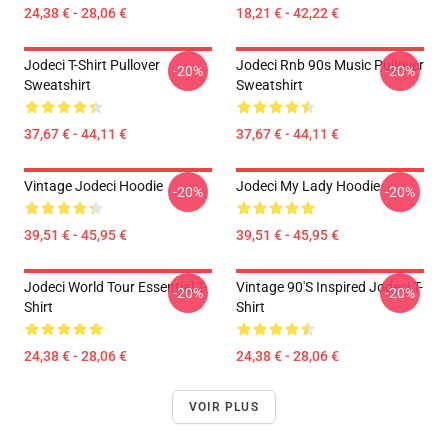
24,38 € - 28,06 €
18,21 € - 42,22 €
Jodeci T-Shirt Pullover
Jodeci Rnb 90s Music Pullover
-20%
-20%
Sweatshirt
Sweatshirt
37,67 € - 44,11 €
37,67 € - 44,11 €
Vintage Jodeci Hoodie
Jodeci My Lady Hoodie
-20%
-20%
39,51 € - 45,95 €
39,51 € - 45,95 €
Jodeci World Tour Essential T-
Vintage 90's Inspired Jodeci T-
-20%
-20%
Shirt
Shirt
24,38 € - 28,06 €
24,38 € - 28,06 €
VOIR PLUS